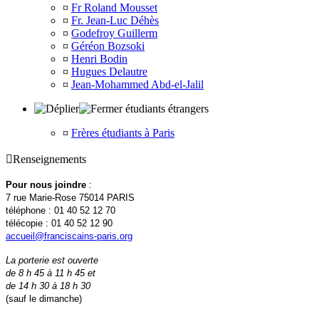
¤
Fr Roland Mousset
¤
Fr. Jean-Luc Déhès
¤
Godefroy Guillerm
¤
Géréon Bozsoki
¤
Henri Bodin
¤
Hugues Delautre
¤
Jean-Mohammed Abd-el-Jalil
étudiants étrangers
¤
Frères étudiants à Paris

Renseignements
Pour nous joindre
:
7 rue Marie-Rose 75014 PARIS
téléphone : 01 40 52 12 70
télécopie : 01 40 52 12 90
accueil@franciscains-paris.org
La porterie est ouverte
de 8 h 45 à 11 h 45 et
de 14 h 30 à 18 h 30
(sauf le dimanche)