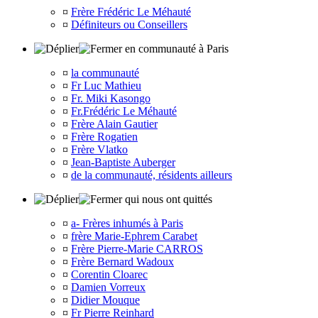
¤
Frère Frédéric Le Méhauté
¤
Définiteurs ou Conseillers
en communauté à Paris
¤
la communauté
¤
Fr Luc Mathieu
¤
Fr. Miki Kasongo
¤
Fr.Frédéric Le Méhauté
¤
Frère Alain Gautier
¤
Frère Rogatien
¤
Frère Vlatko
¤
Jean-Baptiste Auberger
¤
de la communauté, résidents ailleurs
qui nous ont quittés
¤
a- Frères inhumés à Paris
¤
frère Marie-Ephrem Carabet
¤
Frère Pierre-Marie CARROS
¤
Frère Bernard Wadoux
¤
Corentin Cloarec
¤
Damien Vorreux
¤
Didier Mouque
¤
Fr Pierre Reinhard