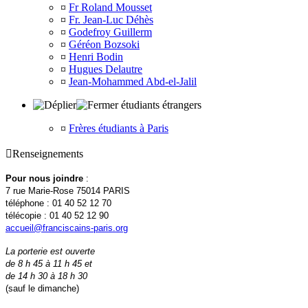
¤
Fr Roland Mousset
¤
Fr. Jean-Luc Déhès
¤
Godefroy Guillerm
¤
Géréon Bozsoki
¤
Henri Bodin
¤
Hugues Delautre
¤
Jean-Mohammed Abd-el-Jalil
étudiants étrangers
¤
Frères étudiants à Paris

Renseignements
Pour nous joindre
:
7 rue Marie-Rose 75014 PARIS
téléphone : 01 40 52 12 70
télécopie : 01 40 52 12 90
accueil@franciscains-paris.org
La porterie est ouverte
de 8 h 45 à 11 h 45 et
de 14 h 30 à 18 h 30
(sauf le dimanche)