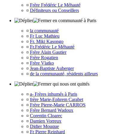
¤
Frère Frédéric Le Méhauté
¤
Définiteurs ou Conseillers
en communauté à Paris
¤
la communauté
¤
Fr Luc Mathieu
¤
Fr. Miki Kasongo
¤
Fr.Frédéric Le Méhauté
¤
Frère Alain Gautier
¤
Frère Rogatien
¤
Frère Vlatko
¤
Jean-Baptiste Auberger
¤
de la communauté, résidents ailleurs
qui nous ont quittés
¤
a- Frères inhumés à Paris
¤
frère Marie-Ephrem Carabet
¤
Frère Pierre-Marie CARROS
¤
Frère Bernard Wadoux
¤
Corentin Cloarec
¤
Damien Vorreux
¤
Didier Mouque
¤
Fr Pierre Reinhard