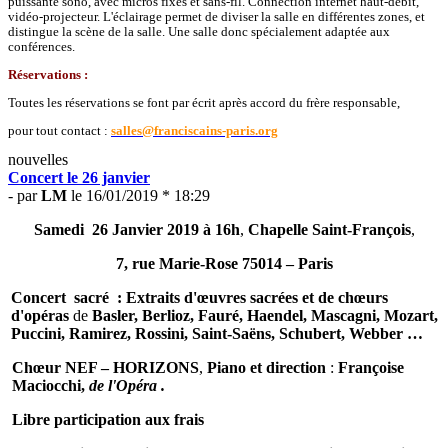
puissante sono, avec micros fixes et sans-fil. Connection internet haut-débit,
vidéo-projecteur. L'éclairage permet de diviser la salle en différentes zones, et
distingue la scène de la salle. Une salle donc spécialement adaptée aux
conférences.
Réservations :
Toutes les réservations se font par écrit après accord du frère responsable,
pour tout contact :
salles@franciscains-paris.org
nouvelles
Concert le 26 janvier
- par
LM
le 16/01/2019 * 18:29
Samedi 26 Janvier 2019 à 16h
,
Chapelle Saint-François
,
7, rue Marie-Rose 75014 – Paris
Concert sacré : Extraits d'œuvres sacrées et de chœurs
d'opéras
de
Basler, Berlioz, Fauré, Haendel, Mascagni, Mozart,
Puccini, Ramirez, Rossini, Saint-Saëns, Schubert, Webber …
Chœur NEF – HORIZONS
,
Piano et direction
:
Françoise
Maciocchi,
de l'Opéra .
Libre participation aux frais