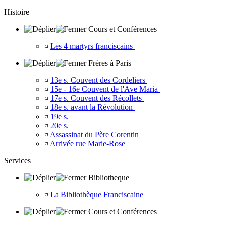
Histoire
Cours et Conférences
¤
Les 4 martyrs franciscains
Frères à Paris
¤
13e s. Couvent des Cordeliers
¤
15e - 16e Couvent de l'Ave Maria
¤
17e s. Couvent des Récollets
¤
18e s. avant la Révolution
¤
19e s.
¤
20e s.
¤
Assassinat du Père Corentin
¤
Arrivée rue Marie-Rose
Services
Bibliotheque
¤
La Bibliothèque Franciscaine
Cours et Conférences