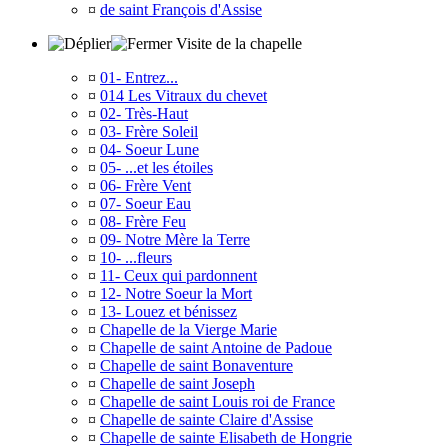
¤
de saint François d'Assise
Visite de la chapelle
¤
01- Entrez...
¤
014 Les Vitraux du chevet
¤
02- Très-Haut
¤
03- Frère Soleil
¤
04- Soeur Lune
¤
05- ...et les étoiles
¤
06- Frère Vent
¤
07- Soeur Eau
¤
08- Frère Feu
¤
09- Notre Mère la Terre
¤
10- ...fleurs
¤
11- Ceux qui pardonnent
¤
12- Notre Soeur la Mort
¤
13- Louez et bénissez
¤
Chapelle de la Vierge Marie
¤
Chapelle de saint Antoine de Padoue
¤
Chapelle de saint Bonaventure
¤
Chapelle de saint Joseph
¤
Chapelle de saint Louis roi de France
¤
Chapelle de sainte Claire d'Assise
¤
Chapelle de sainte Elisabeth de Hongrie