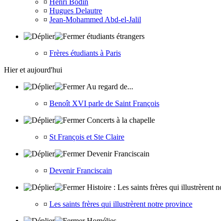
¤
Henri Bodin
¤
Hugues Delautre
¤
Jean-Mohammed Abd-el-Jalil
étudiants étrangers
¤
Frères étudiants à Paris
Hier et aujourd'hui
Au regard de...
¤
Benoît XVI parle de Saint François
Concerts à la chapelle
¤
St François et Ste Claire
Devenir Franciscain
¤
Devenir Franciscain
Histoire : Les saints frères qui illustrèrent 
¤
Les saints frères qui illustrèrent notre province
Homélies