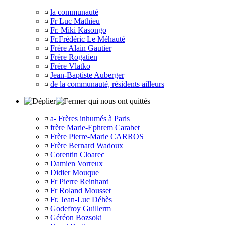
¤
la communauté
¤
Fr Luc Mathieu
¤
Fr. Miki Kasongo
¤
Fr.Frédéric Le Méhauté
¤
Frère Alain Gautier
¤
Frère Rogatien
¤
Frère Vlatko
¤
Jean-Baptiste Auberger
¤
de la communauté, résidents ailleurs
qui nous ont quittés
¤
a- Frères inhumés à Paris
¤
frère Marie-Ephrem Carabet
¤
Frère Pierre-Marie CARROS
¤
Frère Bernard Wadoux
¤
Corentin Cloarec
¤
Damien Vorreux
¤
Didier Mouque
¤
Fr Pierre Reinhard
¤
Fr Roland Mousset
¤
Fr. Jean-Luc Déhès
¤
Godefroy Guillerm
¤
Géréon Bozsoki