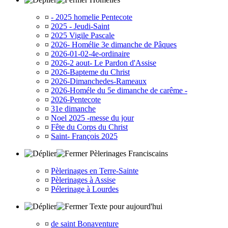
¤
- 2025 homelie Pentecote
¤
2025 - Jeudi-Saint
¤
2025 Vigile Pascale
¤
2026- Homélie 3e dimanche de Pâques
¤
2026-01-02-4e-ordinaire
¤
2026-2 aout- Le Pardon d'Assise
¤
2026-Bapteme du Christ
¤
2026-Dimanchedes-Rameaux
¤
2026-Homéle du 5e dimanche de carême -
¤
2026-Pentecote
¤
31e dimanche
¤
Noel 2025 -messe du jour
¤
Fête du Corps du Christ
¤
Saint- François 2025
Pèlerinages Franciscains
¤
Pèlerinages en Terre-Sainte
¤
Pèlerinages à Assise
¤
Pélerinage à Lourdes
Texte pour aujourd'hui
¤
de saint Bonaventure