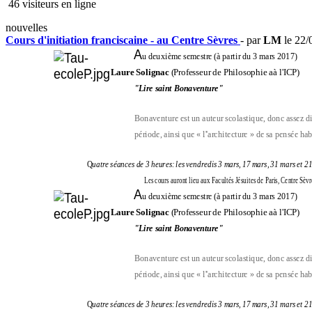
46 visiteurs en ligne
nouvelles
Cours d'initiation franciscaine - au Centre Sèvres
- par
LM
le 22/
A
u deuxième semestre (à partir du 3 mars 2017)
Laure Solignac
(Professeur de Philosophie aà l'ICP)
"Lire saint
Bonaventure"
Bonaventure est un auteur scolastique, donc assez dif
période, ainsi que « l''architecture » de sa pensée habit
Q
uatre séances de 3 heures: les vendredis 3 mars, 17 mars, 31 mars et 2
Les cours auront lieu aux Facultés Jésuites de Paris
,
Cen
tre Sèv
A
u deuxième semestre (à partir du 3 mars 2017)
Laure Solignac
(Professeur de Philosophie aà l'ICP)
"Lire saint
Bonaventure"
Bonaventure est un auteur scolastique, donc assez dif
période, ainsi que « l''architecture » de sa pensée habit
Q
uatre séances de 3 heures: les vendredis 3 mars, 17 mars, 31 mars et 2