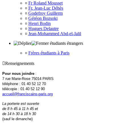
¤
Fr Roland Mousset
¤
Fr. Jean-Luc Déhès
¤
Godefroy Guillerm
¤
Géréon Bozsoki
¤
Henri Bodin
¤
Hugues Delautre
¤
Jean-Mohammed Abd-el-Jalil
étudiants étrangers
¤
Frères étudiants à Paris

Renseignements
Pour nous joindre
:
7 rue Marie-Rose 75014 PARIS
téléphone : 01 40 52 12 70
télécopie : 01 40 52 12 90
accueil@franciscains-paris.org
La porterie est ouverte
de 8 h 45 à 11 h 45 et
de 14 h 30 à 18 h 30
(sauf le dimanche)