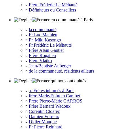
¤
Frère Frédéric Le Méhauté
¤
Définiteurs ou Conseillers
en communauté à Paris
¤
la communauté
¤
Fr Luc Mathieu
¤
Fr. Miki Kasongo
¤
Fr.Frédéric Le Méhauté
¤
Frère Alain Gautier
¤
Frère Rogatien
¤
Frère Vlatko
¤
Jean-Baptiste Auberger
¤
de la communauté, résidents ailleurs
qui nous ont quittés
¤
a- Frères inhumés à Paris
¤
frère Marie-Ephrem Carabet
¤
Frère Pierre-Marie CARROS
¤
Frère Bernard Wadoux
¤
Corentin Cloarec
¤
Damien Vorreux
¤
Didier Mouque
¤
Fr Pierre Reinhard