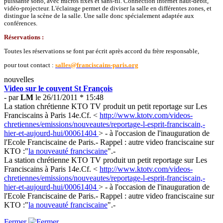
puissante sono, avec micros fixes et sans-fil. Connection internet haut-débit,
vidéo-projecteur. L'éclairage permet de diviser la salle en différentes zones, et
distingue la scène de la salle. Une salle donc spécialement adaptée aux
conférences.
Réservations :
Toutes les réservations se font par écrit après accord du frère responsable,
pour tout contact :
salles@franciscains-paris.org
nouvelles
Video sur le couvent St François
- par
LM
le 26/11/2011 * 15:48
La station chrétienne KTO TV produit un petit reportage sur Les
Franciscains à Paris 14e.Cf. <
http://www.ktotv.com/videos-
chretiennes/emissions/nouveautes/reportage-l-esprit-franciscain,-
hier-et-aujourd-hui/00061404
> - à l'occasion de l'inauguration de
l'Ecole Franciscaine de Paris.- Rappel : autre video franciscaine sur
KTO :"
la nouveauté franciscaine
".-
La station chrétienne KTO TV produit un petit reportage sur Les
Franciscains à Paris 14e.Cf. <
http://www.ktotv.com/videos-
chretiennes/emissions/nouveautes/reportage-l-esprit-franciscain,-
hier-et-aujourd-hui/00061404
> - à l'occasion de l'inauguration de
l'Ecole Franciscaine de Paris.- Rappel : autre video franciscaine sur
KTO :"
la nouveauté franciscaine
".-
Fermer