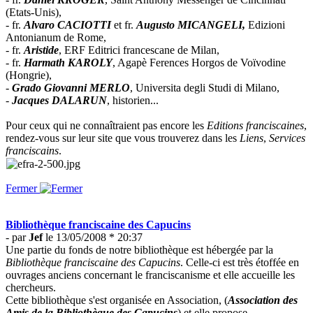
(Etats-Unis),
- fr.
Alvaro CACIOTTI
et fr.
Augusto MICANGELI,
Edizioni
Antonianum de Rome,
- fr.
Aristide
, ERF Editrici francescane de Milan,
- fr.
Harmath KAROLY
, Agapè Ferences Horgos de Voïvodine
(Hongrie),
-
Grado Giovanni MERLO
, Universita degli Studi di Milano,
-
Jacques DALARUN
, historien...
Pour ceux qui ne connaîtraient pas encore les
Editions franciscaines
,
rendez-vous sur leur site que vous trouverez dans les
Liens
,
Services
franciscains
.
Fermer
Bibliothèque franciscaine des Capucins
- par
Jef
le 13/05/2008 * 20:37
Une partie du fonds de notre bibliothèque est hébergée par la
Bibliothèque franciscaine des Capucins
. Celle-ci est très étoffée en
ouvrages anciens concernant le franciscanisme et elle accueille les
chercheurs.
Cette bibliothèque s'est organisée en Association, (
Association des
Amis de la Bibliothèque des Capucins
) et elle propose