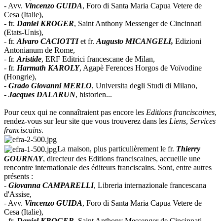
- Avv.
Vincenzo GUIDA
, Foro di Santa Maria Capua Vetere de
Cesa (Italie),
- fr.
Daniel KROGER
, Saint Anthony Messenger de Cincinnati
(Etats-Unis),
- fr.
Alvaro CACIOTTI
et fr.
Augusto MICANGELI,
Edizioni
Antonianum de Rome,
- fr.
Aristide
, ERF Editrici francescane de Milan,
- fr.
Harmath KAROLY
, Agapè Ferences Horgos de Voïvodine
(Hongrie),
-
Grado Giovanni MERLO
, Universita degli Studi di Milano,
-
Jacques DALARUN
, historien...
Pour ceux qui ne connaîtraient pas encore les
Editions franciscaines
,
rendez-vous sur leur site que vous trouverez dans les
Liens
,
Services
franciscains
.
La maison, plus particulièrement le fr.
Thierry
GOURNAY
, directeur des Editions franciscaines, accueille une
rencontre internationale des éditeurs franciscains. Sont, entre autres
présents :
-
Giovanna CAMPARELLI
, Libreria internazionale francescana
d'Assise,
- Avv.
Vincenzo GUIDA
, Foro di Santa Maria Capua Vetere de
Cesa (Italie),
- fr.
Daniel KROGER
, Saint Anthony Messenger de Cincinnati