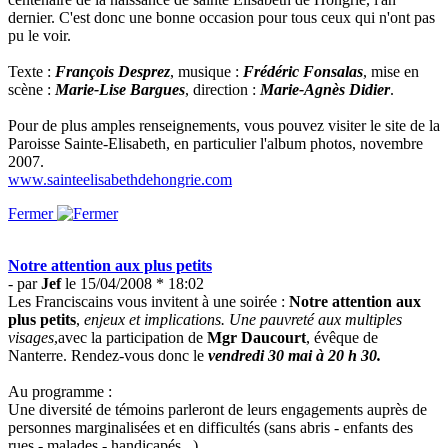
dernier. C'est donc une bonne occasion pour tous ceux qui n'ont pas
pu le voir.
Texte :
François Desprez
, musique :
Frédéric Fonsalas
, mise en
scène :
Marie-Lise Bargues
, direction :
Marie-Agnès Didier
.
Pour de plus amples renseignements, vous pouvez visiter le site de la
Paroisse Sainte-Elisabeth, en particulier l'album photos, novembre
2007.
www.sainteelisabethdehongrie.com
Fermer
Notre attention aux plus petits
- par
Jef
le 15/04/2008 * 18:02
Les Franciscains vous invitent à une soirée :
Notre attention aux
plus petits
,
enjeux et implications. Une pauvreté aux multiples
visages
,avec la participation de
Mgr Daucourt
, évêque de
Nanterre. Rendez-vous donc le
vendredi 30 mai à 20 h 30.
Au programme :
Une diversité de témoins parleront de leurs engagements auprès de
personnes marginalisées et en difficultés (sans abris - enfants des
rues - malades - handicapés...)