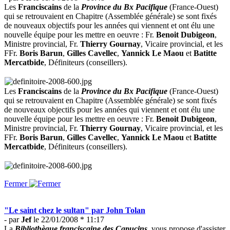
Les
Franciscains
de la
Province du Bx Pacifique
(France-Ouest)
qui se retrouvaient en Chapitre (Assemblée générale) se sont fixés
de nouveaux objectifs pour les années qui viennent et ont élu une
nouvelle équipe pour les mettre en oeuvre : Fr.
Benoit Dubigeon
,
Ministre provincial, Fr.
Thierry Gournay
, Vicaire provincial, et les
FFr.
Boris Barun
,
Gilles Cavellec
,
Yannick Le Maou
et
Batitte
Mercatbide
, Définiteurs (conseillers).
Les
Franciscains
de la
Province du Bx Pacifique
(France-Ouest)
qui se retrouvaient en Chapitre (Assemblée générale) se sont fixés
de nouveaux objectifs pour les années qui viennent et ont élu une
nouvelle équipe pour les mettre en oeuvre : Fr.
Benoit Dubigeon
,
Ministre provincial, Fr.
Thierry Gournay
, Vicaire provincial, et les
FFr.
Boris Barun
,
Gilles Cavellec
,
Yannick Le Maou
et
Batitte
Mercatbide
, Définiteurs (conseillers).
Fermer
"Le saint chez le sultan" par John Tolan
- par
Jef
le 22/01/2008 * 11:17
La
Bibliothèque franciscaine des Capucins
, vous propose d'assister