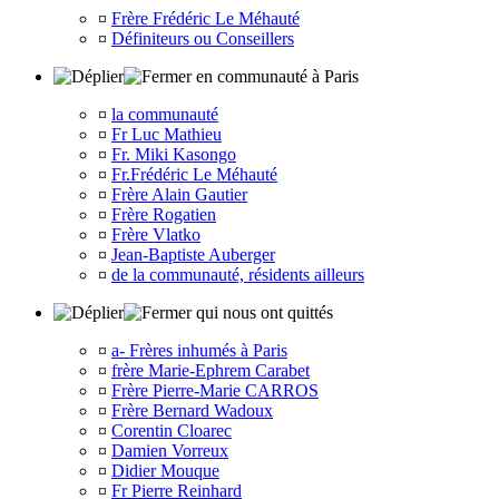
¤
Frère Frédéric Le Méhauté
¤
Définiteurs ou Conseillers
en communauté à Paris
¤
la communauté
¤
Fr Luc Mathieu
¤
Fr. Miki Kasongo
¤
Fr.Frédéric Le Méhauté
¤
Frère Alain Gautier
¤
Frère Rogatien
¤
Frère Vlatko
¤
Jean-Baptiste Auberger
¤
de la communauté, résidents ailleurs
qui nous ont quittés
¤
a- Frères inhumés à Paris
¤
frère Marie-Ephrem Carabet
¤
Frère Pierre-Marie CARROS
¤
Frère Bernard Wadoux
¤
Corentin Cloarec
¤
Damien Vorreux
¤
Didier Mouque
¤
Fr Pierre Reinhard