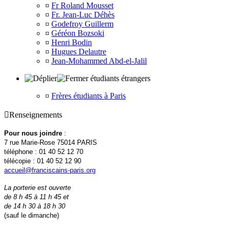
¤
Fr Roland Mousset
¤
Fr. Jean-Luc Déhès
¤
Godefroy Guillerm
¤
Géréon Bozsoki
¤
Henri Bodin
¤
Hugues Delautre
¤
Jean-Mohammed Abd-el-Jalil
étudiants étrangers
¤
Frères étudiants à Paris

Renseignements
Pour nous joindre
:
7 rue Marie-Rose 75014 PARIS
téléphone : 01 40 52 12 70
télécopie : 01 40 52 12 90
accueil@franciscains-paris.org
La porterie est ouverte
de 8 h 45 à 11 h 45 et
de 14 h 30 à 18 h 30
(sauf le dimanche)