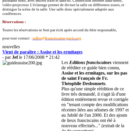
puissante sono, avec micros fixes et sans-fil. Connection internet haut-débit,
vidéo-projecteur. L'éclairage permet de diviser la salle en différentes zones, et
distingue la scène de la salle. Une salle donc spécialement adaptée aux
conférences.
Réservations :
Toutes les réservations se font par écrit après accord du frère responsable,
pour tout contact :
salles@franciscains-paris.org
nouvelles
Vient de paraître : Assise et les ermitages
- par
Jef
le 17/06/2008 * 21:42
Les
Editions franciscaines
viennent
de rééditer ce guide bien connu,
Assise et les ermitages, sur les pas
de saint François de Fr.
Théophile Desbonnets
.
Plus qu'une simple réédition de ce
livre très demandé, il s'agit là d'une
édition entièrement revue et corrigée
en "tenant compte des modifications
récentes liées aus séismes de 1997 et
au Jubilé de l'an 2000. Et des ajouts
de lieux franciscains ont été à
nouveau effectués..." (extrait de la
4e de couverture).