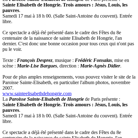
Sainte Elisabeth de Hongrie. Trois amours : Jésus, Louis, les
pauvres
.
Samedi 17 mai à 18 h 00. (Salle Saint-Antoine du couvent). Entrée
libre.
Ce spectacle a déjà été présenté dans le cadre des Fêtes du 8e
centenaire de la naissance de sainte Elisabeth de Hongrie, l'an
dernier. C'est donc une bonne occasion pour tous ceux qui n'ont pas
pu le voir.
Texte :
François Desprez
, musique :
Frédéric Fonsalas
, mise en
scène :
Marie-Lise Bargues
, direction :
Marie-Agnès Didier
.
Pour de plus amples renseignements, vous pouvez visiter le site de la
Paroisse Sainte-Elisabeth, en particulier l'album photos, novembre
2007.
www.sainteelisabethdehongrie.com
La
Paroisse Sainte-Elisabeth de Hongrie
de Paris présente :
Sainte Elisabeth de Hongrie. Trois amours : Jésus, Louis, les
pauvres
.
Samedi 17 mai à 18 h 00. (Salle Saint-Antoine du couvent). Entrée
libre.
Ce spectacle a déjà été présenté dans le cadre des Fêtes du 8e
centenaire de la naissance de sainte Elisabeth de Hongrie, l'an