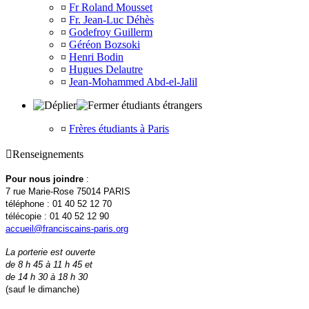
¤
Fr Roland Mousset
¤
Fr. Jean-Luc Déhès
¤
Godefroy Guillerm
¤
Géréon Bozsoki
¤
Henri Bodin
¤
Hugues Delautre
¤
Jean-Mohammed Abd-el-Jalil
étudiants étrangers
¤
Frères étudiants à Paris

Renseignements
Pour nous joindre
:
7 rue Marie-Rose 75014 PARIS
téléphone : 01 40 52 12 70
télécopie : 01 40 52 12 90
accueil@franciscains-paris.org
La porterie est ouverte
de 8 h 45 à 11 h 45 et
de 14 h 30 à 18 h 30
(sauf le dimanche)