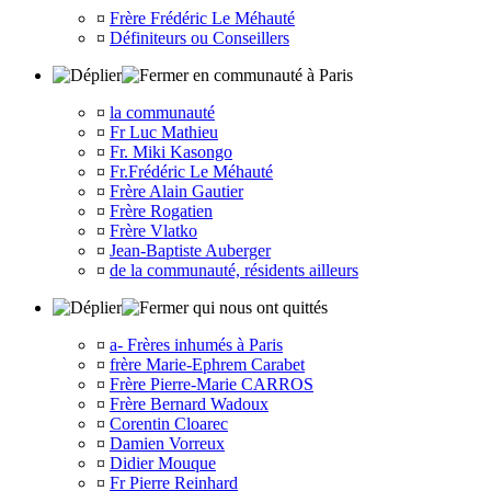
¤
Frère Frédéric Le Méhauté
¤
Définiteurs ou Conseillers
en communauté à Paris
¤
la communauté
¤
Fr Luc Mathieu
¤
Fr. Miki Kasongo
¤
Fr.Frédéric Le Méhauté
¤
Frère Alain Gautier
¤
Frère Rogatien
¤
Frère Vlatko
¤
Jean-Baptiste Auberger
¤
de la communauté, résidents ailleurs
qui nous ont quittés
¤
a- Frères inhumés à Paris
¤
frère Marie-Ephrem Carabet
¤
Frère Pierre-Marie CARROS
¤
Frère Bernard Wadoux
¤
Corentin Cloarec
¤
Damien Vorreux
¤
Didier Mouque
¤
Fr Pierre Reinhard