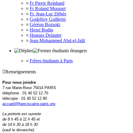
¤
Fr Pierre Reinhard
¤
Fr Roland Mousset
¤
Fr. Jean-Luc Déhès
¤
Godefroy Guillerm
¤
Géréon Bozsoki
¤
Henri Bodin
¤
Hugues Delautre
¤
Jean-Mohammed Abd-el-Jalil
étudiants étrangers
¤
Frères étudiants à Paris

Renseignements
Pour nous joindre
:
7 rue Marie-Rose 75014 PARIS
téléphone : 01 40 52 12 70
télécopie : 01 40 52 12 90
accueil@franciscains-paris.org
La porterie est ouverte
de 8 h 45 à 11 h 45 et
de 14 h 30 à 18 h 30
(sauf le dimanche)