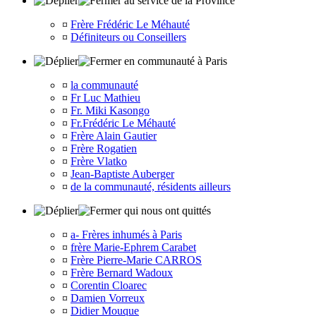
au service de la Province
¤
Frère Frédéric Le Méhauté
¤
Définiteurs ou Conseillers
en communauté à Paris
¤
la communauté
¤
Fr Luc Mathieu
¤
Fr. Miki Kasongo
¤
Fr.Frédéric Le Méhauté
¤
Frère Alain Gautier
¤
Frère Rogatien
¤
Frère Vlatko
¤
Jean-Baptiste Auberger
¤
de la communauté, résidents ailleurs
qui nous ont quittés
¤
a- Frères inhumés à Paris
¤
frère Marie-Ephrem Carabet
¤
Frère Pierre-Marie CARROS
¤
Frère Bernard Wadoux
¤
Corentin Cloarec
¤
Damien Vorreux
¤
Didier Mouque