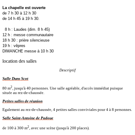
La chapelle est ouverte
de 7 h 30 à 12 h 30
de 14 h 45 à 19 h 30.
8 h : Laudes (dim. 8 h 45)
12 h : messe communautaire
18 h 30 : prière silencieuse
19 h : vêpres
DIMANCHE messe à 10 h 30
location des salles
Descriptif
Salle Duns Scot
2
80 m
, jusqu'à 40 personnes. Une salle agréable, d'accès immédiat puisque
située au rez-de-chaussée.
Petites salles de réunion
Egalement au rez-de-chaussée, 4 petites salles conviviales pour 4 à 8 personnes.
Salle Saint-Antoine de Padoue
2
de 100 à 300 m
, avec une scène (jusqu'à 200 places).