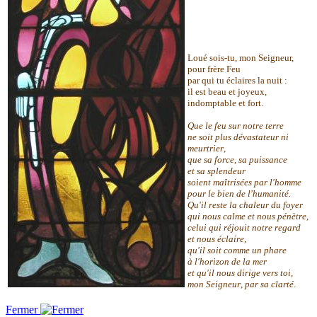
Loué sois-tu, mon Seigneur,
pour frère Feu
par qui tu éclaires la nuit :
il est beau et joyeux,
indomptable et fort.
Que le feu sur notre terre
ne soit plus dévastateur ni
meurtrier
,
que sa force
,
sa puissance
et sa splendeur
soient maîtrisées par l'homme
pour le bien de l'humanité.
Qu'il reste la chaleur du foyer
qui nous calme et nous pénètre
,
celui qui réjouit notre regard
et nous éclaire
,
qu'il soit comme un phare
à l'horizon de la mer
et qu'il nous dirige vers toi
,
mon Seigneur
,
par sa clarté
.
Fermer