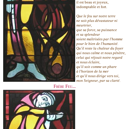
il est beau et joyeux,
indomptable et fort.
Que le feu sur notre terre
ne soit plus dévastateur ni
meurtrier
,
que sa force
,
sa puissance
et sa splendeur
soient maîtrisées par l'homme
pour le bien de l'humanité.
Qu'il reste la chaleur du foyer
qui nous calme et nous pénètre
,
celui qui réjouit notre regard
et nous éclaire
,
qu'il soit comme un phare
à l'horizon de la mer
et qu'il nous dirige vers toi
,
mon Seigneur
,
par sa clarté
.
Frère Feu...