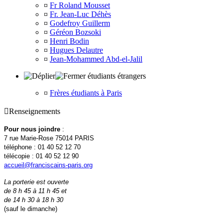
¤
Fr Roland Mousset
¤
Fr. Jean-Luc Déhès
¤
Godefroy Guillerm
¤
Géréon Bozsoki
¤
Henri Bodin
¤
Hugues Delautre
¤
Jean-Mohammed Abd-el-Jalil
étudiants étrangers
¤
Frères étudiants à Paris

Renseignements
Pour nous joindre
:
7 rue Marie-Rose 75014 PARIS
téléphone : 01 40 52 12 70
télécopie : 01 40 52 12 90
accueil@franciscains-paris.org
La porterie est ouverte
de 8 h 45 à 11 h 45 et
de 14 h 30 à 18 h 30
(sauf le dimanche)