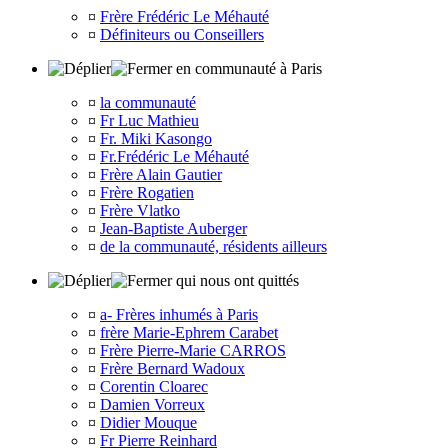
¤
Frère Frédéric Le Méhauté
¤
Définiteurs ou Conseillers
en communauté à Paris
¤
la communauté
¤
Fr Luc Mathieu
¤
Fr. Miki Kasongo
¤
Fr.Frédéric Le Méhauté
¤
Frère Alain Gautier
¤
Frère Rogatien
¤
Frère Vlatko
¤
Jean-Baptiste Auberger
¤
de la communauté, résidents ailleurs
qui nous ont quittés
¤
a- Frères inhumés à Paris
¤
frère Marie-Ephrem Carabet
¤
Frère Pierre-Marie CARROS
¤
Frère Bernard Wadoux
¤
Corentin Cloarec
¤
Damien Vorreux
¤
Didier Mouque
¤
Fr Pierre Reinhard