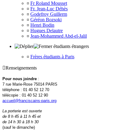
¤
Fr Roland Mousset
¤
Fr. Jean-Luc Déhès
¤
Godefroy Guillerm
¤
Géréon Bozsoki
¤
Henri Bodin
¤
Hugues Delautre
¤
Jean-Mohammed Abd-el-Jalil
étudiants étrangers
¤
Frères étudiants à Paris

Renseignements
Pour nous joindre
:
7 rue Marie-Rose 75014 PARIS
téléphone : 01 40 52 12 70
télécopie : 01 40 52 12 90
accueil@franciscains-paris.org
La porterie est ouverte
de 8 h 45 à 11 h 45 et
de 14 h 30 à 18 h 30
(sauf le dimanche)