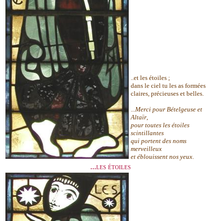
..et les étoiles ;
dans le ciel tu les as formées
claires, précieuses et belles.
...
Merci pour Bételgeuse et
Altaïr
,
pour toutes les étoiles
scintillantes
qui portent des noms
merveilleux
et éblouissent nos yeux
.
...les étoiles