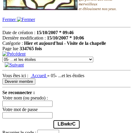
merveilleux
et éblouissent nos yeux
.
Fermer
Date de création :
15/10/2007 * 09:46
Dernière modification :
15/10/2007 * 10:06
Catégorie :
Hier et aujourd'hui - Visite de la chapelle
Page lue
334765 fois
Vous êtes ici :
Accueil
»
05- ...et les étoiles
Devenir membre
Se reconnecter :
Votre nom (ou pseudo) :
Votre mot de passe
LBwkrC
Recopier le code :