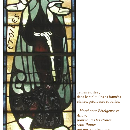
..et les étoiles ;
dans le ciel tu les as formées
claires, précieuses et belles.
...
Merci pour Bételgeuse et
Altaïr
,
pour toutes les étoiles
scintillantes
qui portent des noms