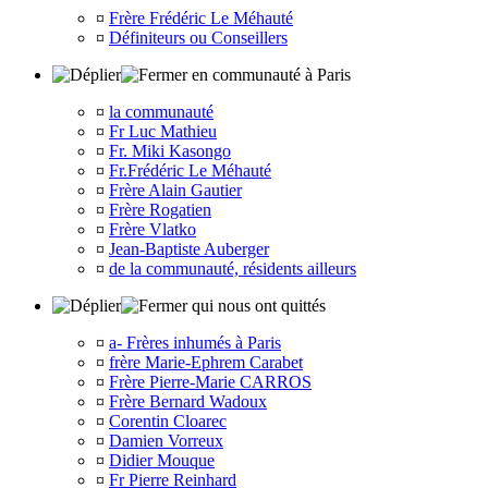
¤
Frère Frédéric Le Méhauté
¤
Définiteurs ou Conseillers
en communauté à Paris
¤
la communauté
¤
Fr Luc Mathieu
¤
Fr. Miki Kasongo
¤
Fr.Frédéric Le Méhauté
¤
Frère Alain Gautier
¤
Frère Rogatien
¤
Frère Vlatko
¤
Jean-Baptiste Auberger
¤
de la communauté, résidents ailleurs
qui nous ont quittés
¤
a- Frères inhumés à Paris
¤
frère Marie-Ephrem Carabet
¤
Frère Pierre-Marie CARROS
¤
Frère Bernard Wadoux
¤
Corentin Cloarec
¤
Damien Vorreux
¤
Didier Mouque
¤
Fr Pierre Reinhard