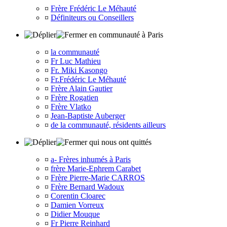
¤
Frère Frédéric Le Méhauté
¤
Définiteurs ou Conseillers
en communauté à Paris
¤
la communauté
¤
Fr Luc Mathieu
¤
Fr. Miki Kasongo
¤
Fr.Frédéric Le Méhauté
¤
Frère Alain Gautier
¤
Frère Rogatien
¤
Frère Vlatko
¤
Jean-Baptiste Auberger
¤
de la communauté, résidents ailleurs
qui nous ont quittés
¤
a- Frères inhumés à Paris
¤
frère Marie-Ephrem Carabet
¤
Frère Pierre-Marie CARROS
¤
Frère Bernard Wadoux
¤
Corentin Cloarec
¤
Damien Vorreux
¤
Didier Mouque
¤
Fr Pierre Reinhard