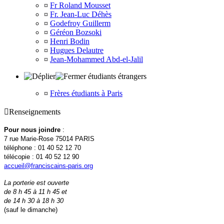
¤
Fr Roland Mousset
¤
Fr. Jean-Luc Déhès
¤
Godefroy Guillerm
¤
Géréon Bozsoki
¤
Henri Bodin
¤
Hugues Delautre
¤
Jean-Mohammed Abd-el-Jalil
étudiants étrangers
¤
Frères étudiants à Paris

Renseignements
Pour nous joindre
:
7 rue Marie-Rose 75014 PARIS
téléphone : 01 40 52 12 70
télécopie : 01 40 52 12 90
accueil@franciscains-paris.org
La porterie est ouverte
de 8 h 45 à 11 h 45 et
de 14 h 30 à 18 h 30
(sauf le dimanche)