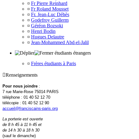
¤
Fr Pierre Reinhard
¤
Fr Roland Mousset
¤
Fr. Jean-Luc Déhès
¤
Godefroy Guillerm
¤
Géréon Bozsoki
¤
Henri Bodin
¤
Hugues Delautre
¤
Jean-Mohammed Abd-el-Jalil
étudiants étrangers
¤
Frères étudiants à Paris

Renseignements
Pour nous joindre
:
7 rue Marie-Rose 75014 PARIS
téléphone : 01 40 52 12 70
télécopie : 01 40 52 12 90
accueil@franciscains-paris.org
La porterie est ouverte
de 8 h 45 à 11 h 45 et
de 14 h 30 à 18 h 30
(sauf le dimanche)