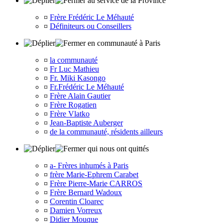
au service de la Province
¤
Frère Frédéric Le Méhauté
¤
Définiteurs ou Conseillers
en communauté à Paris
¤
la communauté
¤
Fr Luc Mathieu
¤
Fr. Miki Kasongo
¤
Fr.Frédéric Le Méhauté
¤
Frère Alain Gautier
¤
Frère Rogatien
¤
Frère Vlatko
¤
Jean-Baptiste Auberger
¤
de la communauté, résidents ailleurs
qui nous ont quittés
¤
a- Frères inhumés à Paris
¤
frère Marie-Ephrem Carabet
¤
Frère Pierre-Marie CARROS
¤
Frère Bernard Wadoux
¤
Corentin Cloarec
¤
Damien Vorreux
¤
Didier Mouque