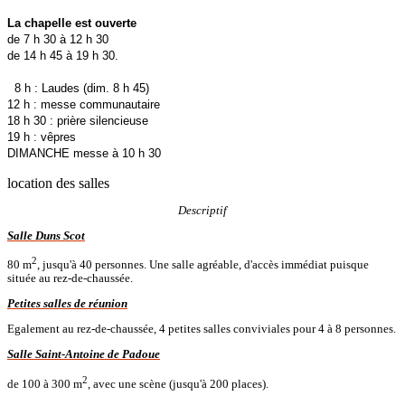
La chapelle est ouverte
de 7 h 30 à 12 h 30
de 14 h 45 à 19 h 30.
8 h : Laudes (dim. 8 h 45)
12 h : messe communautaire
18 h 30 : prière silencieuse
19 h : vêpres
DIMANCHE messe à 10 h 30
location des salles
Descriptif
Salle Duns Scot
2
80 m
, jusqu'à 40 personnes. Une salle agréable, d'accès immédiat puisque
située au rez-de-chaussée.
Petites salles de réunion
Egalement au rez-de-chaussée, 4 petites salles conviviales pour 4 à 8 personnes.
Salle Saint-Antoine de Padoue
2
de 100 à 300 m
, avec une scène (jusqu'à 200 places).