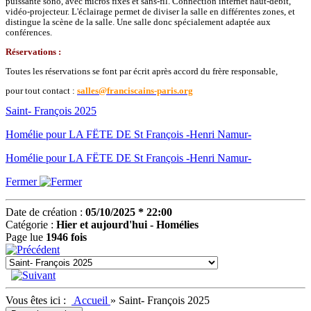
puissante sono, avec micros fixes et sans-fil. Connection internet haut-débit,
vidéo-projecteur. L'éclairage permet de diviser la salle en différentes zones, et
distingue la scène de la salle. Une salle donc spécialement adaptée aux
conférences.
Réservations :
Toutes les réservations se font par écrit après accord du frère responsable,
pour tout contact :
salles@franciscains-paris.org
Saint- François 2025
Homélie pour LA FËTE DE St François -Henri Namur-
Homélie pour LA FËTE DE St François -Henri Namur-
Fermer
Date de création :
05/10/2025 * 22:00
Catégorie :
Hier et aujourd'hui - Homélies
Page lue
1946 fois
Vous êtes ici :
Accueil
»
Saint- François 2025