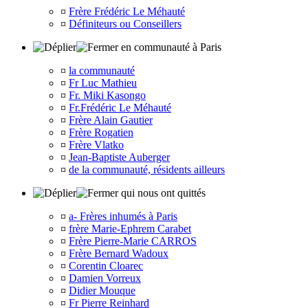
¤
Frère Frédéric Le Méhauté
¤
Définiteurs ou Conseillers
en communauté à Paris
¤
la communauté
¤
Fr Luc Mathieu
¤
Fr. Miki Kasongo
¤
Fr.Frédéric Le Méhauté
¤
Frère Alain Gautier
¤
Frère Rogatien
¤
Frère Vlatko
¤
Jean-Baptiste Auberger
¤
de la communauté, résidents ailleurs
qui nous ont quittés
¤
a- Frères inhumés à Paris
¤
frère Marie-Ephrem Carabet
¤
Frère Pierre-Marie CARROS
¤
Frère Bernard Wadoux
¤
Corentin Cloarec
¤
Damien Vorreux
¤
Didier Mouque
¤
Fr Pierre Reinhard