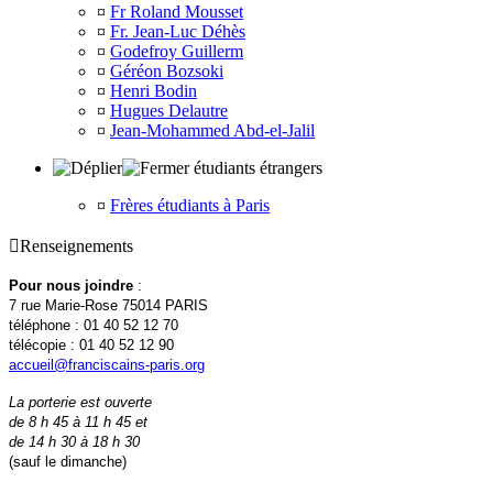
¤
Fr Roland Mousset
¤
Fr. Jean-Luc Déhès
¤
Godefroy Guillerm
¤
Géréon Bozsoki
¤
Henri Bodin
¤
Hugues Delautre
¤
Jean-Mohammed Abd-el-Jalil
étudiants étrangers
¤
Frères étudiants à Paris

Renseignements
Pour nous joindre
:
7 rue Marie-Rose 75014 PARIS
téléphone : 01 40 52 12 70
télécopie : 01 40 52 12 90
accueil@franciscains-paris.org
La porterie est ouverte
de 8 h 45 à 11 h 45 et
de 14 h 30 à 18 h 30
(sauf le dimanche)