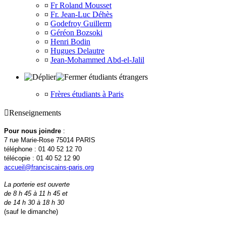
¤
Fr Roland Mousset
¤
Fr. Jean-Luc Déhès
¤
Godefroy Guillerm
¤
Géréon Bozsoki
¤
Henri Bodin
¤
Hugues Delautre
¤
Jean-Mohammed Abd-el-Jalil
étudiants étrangers
¤
Frères étudiants à Paris

Renseignements
Pour nous joindre
:
7 rue Marie-Rose 75014 PARIS
téléphone : 01 40 52 12 70
télécopie : 01 40 52 12 90
accueil@franciscains-paris.org
La porterie est ouverte
de 8 h 45 à 11 h 45 et
de 14 h 30 à 18 h 30
(sauf le dimanche)