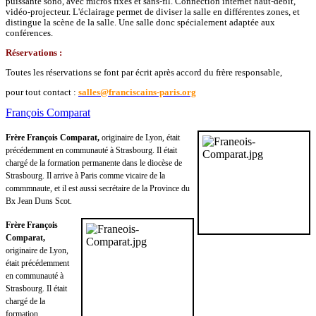
puissante sono, avec micros fixes et sans-fil. Connection internet haut-débit,
vidéo-projecteur. L'éclairage permet de diviser la salle en différentes zones, et
distingue la scène de la salle. Une salle donc spécialement adaptée aux
conférences.
Réservations :
Toutes les réservations se font par écrit après accord du frère responsable,
pour tout contact :
salles@franciscains-paris.org
François Comparat
Frère François Comparat,
originaire de Lyon, était
précédemment en communauté à Strasbourg. Il était
chargé de la formation permanente dans le diocèse de
Strasbourg. Il arrive à Paris comme vicaire de la
commmnaute, et il est aussi secrétaire de la Province du
Bx Jean Duns Scot.
Frère François
Comparat,
originaire de Lyon,
était précédemment
en communauté à
Strasbourg. Il était
chargé de la
formation