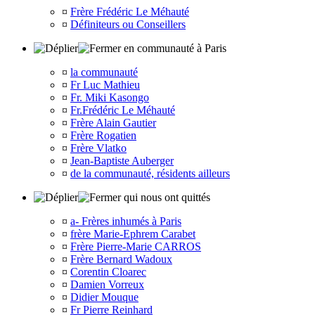
¤
Frère Frédéric Le Méhauté
¤
Définiteurs ou Conseillers
en communauté à Paris
¤
la communauté
¤
Fr Luc Mathieu
¤
Fr. Miki Kasongo
¤
Fr.Frédéric Le Méhauté
¤
Frère Alain Gautier
¤
Frère Rogatien
¤
Frère Vlatko
¤
Jean-Baptiste Auberger
¤
de la communauté, résidents ailleurs
qui nous ont quittés
¤
a- Frères inhumés à Paris
¤
frère Marie-Ephrem Carabet
¤
Frère Pierre-Marie CARROS
¤
Frère Bernard Wadoux
¤
Corentin Cloarec
¤
Damien Vorreux
¤
Didier Mouque
¤
Fr Pierre Reinhard