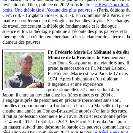
révélation de Dieu, publiée en 2022 sous le titre :
« Révélé aux tout-
petits. Une théologie à l’écoute des plus pauvres »
(Paris, éditions du
Cerf, coll. « Cogitatio Fidei », n. 317). En communauté à Paris, il est
maître de conférence en théologie aux Facultés Loyola. Ses champs
de travail concernent la théologie fondamentale et le dialogue
science et foi, la théologie pratique à l’écoute des plus pauvres et la
théologie de la création en cherchant à lier la clameur de la terre et la
clameur des pauvres.
Fr. Frédéric-Marie Le Méhauté a été élu
Ministre de la Province
du Bienheureux
Jean Duns Scot pour un mandat de 6 ans. Il
prend la succession de Fr. Michel Laloux.
Fr. Frédéric-Marie est né à Paris le 17 mars
1974. Après l’obtention d’un diplôme
d’ingénieur et une expérience
professionnelle de 7 années, dont 4 au
Japon, il entre au noviciat chez les frères mineurs en 2004 et
s’engage auprès de personnes en précarité (personnes sans abri,
familles du quart monde, à Toulouse, à Paris et à Marseille). Il passe
ensuite une année au Congo-Brazzaville auprès d’enfants des rues.
Il fait sa profession solennelle le 24 avril 2010 et est ordonné prêtre
le 14 avril 2012. Il rejoint, en 2013, les Facultés Loyola Paris pour
un master, suivi d’une thèse sur la parole des pauvres comme lieu de
révélation de Dieu, publiée en 2022 sous le titre :
« Révélé aux tout-