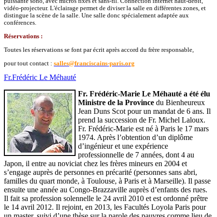
puissante sono, avec micros fixes et sans-fil. Connection internet haut-débit,
vidéo-projecteur. L'éclairage permet de diviser la salle en différentes zones, et
distingue la scène de la salle. Une salle donc spécialement adaptée aux
conférences.
Réservations :
Toutes les réservations se font par écrit après accord du frère responsable,
pour tout contact :
salles@franciscains-paris.org
Fr.Frédéric Le Méhauté
Fr. Frédéric-Marie Le Méhauté a été élu
Ministre de la Province
du Bienheureux
Jean Duns Scot pour un mandat de 6 ans. Il
prend la succession de Fr. Michel Laloux.
Fr. Frédéric-Marie est né à Paris le 17 mars
1974. Après l’obtention d’un diplôme
d’ingénieur et une expérience
professionnelle de 7 années, dont 4 au
Japon, il entre au noviciat chez les frères mineurs en 2004 et
s’engage auprès de personnes en précarité (personnes sans abri,
familles du quart monde, à Toulouse, à Paris et à Marseille). Il passe
ensuite une année au Congo-Brazzaville auprès d’enfants des rues.
Il fait sa profession solennelle le 24 avril 2010 et est ordonné prêtre
le 14 avril 2012. Il rejoint, en 2013, les Facultés Loyola Paris pour
un master, suivi d’une thèse sur la parole des pauvres comme lieu de