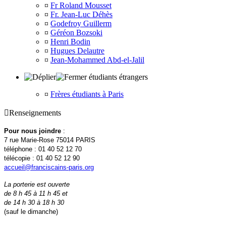
¤
Fr Roland Mousset
¤
Fr. Jean-Luc Déhès
¤
Godefroy Guillerm
¤
Géréon Bozsoki
¤
Henri Bodin
¤
Hugues Delautre
¤
Jean-Mohammed Abd-el-Jalil
étudiants étrangers
¤
Frères étudiants à Paris

Renseignements
Pour nous joindre
:
7 rue Marie-Rose 75014 PARIS
téléphone : 01 40 52 12 70
télécopie : 01 40 52 12 90
accueil@franciscains-paris.org
La porterie est ouverte
de 8 h 45 à 11 h 45 et
de 14 h 30 à 18 h 30
(sauf le dimanche)