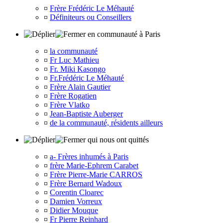
¤
Frère Frédéric Le Méhauté
¤
Définiteurs ou Conseillers
en communauté à Paris
¤
la communauté
¤
Fr Luc Mathieu
¤
Fr. Miki Kasongo
¤
Fr.Frédéric Le Méhauté
¤
Frère Alain Gautier
¤
Frère Rogatien
¤
Frère Vlatko
¤
Jean-Baptiste Auberger
¤
de la communauté, résidents ailleurs
qui nous ont quittés
¤
a- Frères inhumés à Paris
¤
frère Marie-Ephrem Carabet
¤
Frère Pierre-Marie CARROS
¤
Frère Bernard Wadoux
¤
Corentin Cloarec
¤
Damien Vorreux
¤
Didier Mouque
¤
Fr Pierre Reinhard