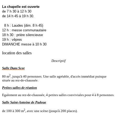
La chapelle est ouverte
de 7 h 30 à 12 h 30
de 14 h 45 à 19 h 30.
8 h : Laudes (dim. 8 h 45)
12 h : messe communautaire
18 h 30 : prière silencieuse
19 h : vêpres
DIMANCHE messe à 10 h 30
location des salles
Descriptif
Salle Duns Scot
2
80 m
, jusqu'à 40 personnes. Une salle agréable, d'accès immédiat puisque
située au rez-de-chaussée.
Petites salles de réunion
Egalement au rez-de-chaussée, 4 petites salles conviviales pour 4 à 8 personnes.
Salle Saint-Antoine de Padoue
2
de 100 à 300 m
, avec une scène (jusqu'à 200 places).