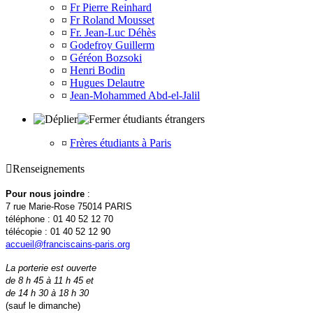
¤
Fr Pierre Reinhard
¤
Fr Roland Mousset
¤
Fr. Jean-Luc Déhès
¤
Godefroy Guillerm
¤
Géréon Bozsoki
¤
Henri Bodin
¤
Hugues Delautre
¤
Jean-Mohammed Abd-el-Jalil
étudiants étrangers
¤
Frères étudiants à Paris

Renseignements
Pour nous joindre
:
7 rue Marie-Rose 75014 PARIS
téléphone : 01 40 52 12 70
télécopie : 01 40 52 12 90
accueil@franciscains-paris.org
La porterie est ouverte
de 8 h 45 à 11 h 45 et
de 14 h 30 à 18 h 30
(sauf le dimanche)