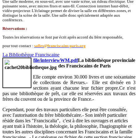
Une salle moderne, en sous-sol, avec une vaste scène, un rideau électrique. Une
puissante sono, avec micros fixes et sans-fil. Connection internet haut-débit,
vidéo-projecteur. L'éclairage permet de diviser la salle en différentes zones, et
distingue la scène de la salle. Une salle donc spécialement adaptée aux
conférences.
Réservations :
Toutes les réservations se font par écrit après accord du frère responsable,
pour tout contact :
salles@franciscains-paris.org
La Bibliothèque Franciscaine
file/interviewWM.pdf
La bibliothèque provinciale
des Franciscains de Paris
Elle compte environ 30.000 livres et une soixantaine
de collections de Revues.- Elle est divisée en 3
sections ayant chacune leur fichier propre.Ce n'est
pas une bibliothèque de prêt, car elle est réservées aux travaux des
frères du couvent ou de la province de France.-
Cependant, pour des travaux particuliers elle peut être consultée,
avec l'autorisation du frère bibliothécaire.- Son intérêt particulier
réside dans les "Franciscalia", c'est à dire les ouvrages et articles
ayant trait à l'histoire, la théologie, la philosophie, l'hagiographie et
toutes les autres disciplines concernant les Franciscains et la famille
franciscaine. - Le catalogue ou fichier de cette section franciscaine