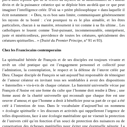
divin et de la puissance créatrice qui se déploie bien au-delà que ce que peut
imaginer l’intelligence créée. D’où sa « prière philosophique » dans laquelle il
écrit notamment : « Dieu, tu es bon sans limite, communiquant généreusement
les rayons de ta bonté : c’est pourquoi tu es le plus aimable, et les êtres
particuliers, chacun à sa manière, retournent à toi comme à sa fin ultime... Les
catholiques te louent comme Tout-puissant, incommensurable, omniprésent,
juste et miséricordieux, providence de toutes les créatures, spécialement des
créatures spirituelles... » (
Traité du Premier Principe
, n° 91 et 93).
Chez les Franciscains contemporains
La spiritualité héritée de François et de ses disciples est toujours vivante et
revêt un côté pratique qui est l’engagement personnel et collectif pour
l’admiration, la contemplation, le respect et la défense de l’œuvre créée par
Dieu. Chaque disciple de François se sait aujourd’hui responsable de témoigner
de l’amour créateur en invitant tous ses semblables à avoir des dispositions
« fraternelles » vis-à-vis de chaque créature. La fraternité universelle vécue par
François d’Assise est une forme du culte que l’homme doit rendre à Dieu ; une
forme aussi de la charité universelle qui reconnaît que chaque être est une
oeuvre d’amour, et que l’homme a droit à bénéficier pour sa part de ce qui a été
créé à l’intention de tous. Dans le vocabulaire d’aujourd’hui on nommera
«
écologie
spirituelle » les discours et activités qui rappelleront l’urgence de
telles dispositions, face à une écologie matérialiste qui ne viserait la protection
de l’univers créé qu’en fonction d’un souci de protection des nuisances ou de
conservation des richesses matérielles pour éviter une éventuelle pénurie. La