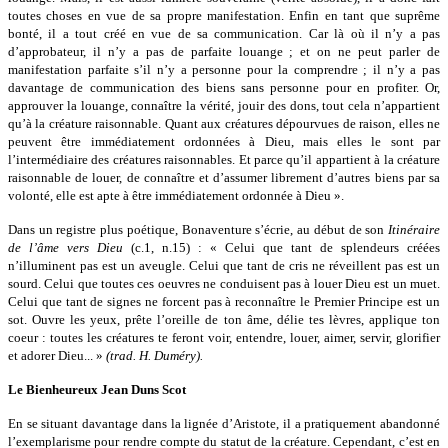
toutes choses en vue de sa propre manifestation. Enfin en tant que suprême
bonté, il a tout créé en vue de sa communication. Car là où il n’y a pas
d’approbateur, il n’y a pas de parfaite louange ; et on ne peut parler de
manifestation parfaite s’il n’y a personne pour la comprendre ; il n’y a pas
davantage de communication des biens sans personne pour en profiter. Or,
approuver la louange, connaître la vérité, jouir des dons, tout cela n’appartient
qu’à la créature raisonnable. Quant aux créatures dépourvues de raison, elles ne
peuvent être immédiatement ordonnées à Dieu, mais elles le sont par
l’intermédiaire des créatures raisonnables. Et parce qu’il appartient à la créature
raisonnable de louer, de connaître et d’assumer librement d’autres biens par sa
volonté, elle est apte à être immédiatement ordonnée à Dieu ».
Dans un registre plus poétique, Bonaventure s’écrie, au début de son
Itinéraire
de l’âme vers Dieu
(c.1, n.15) : « Celui que tant de splendeurs créées
n’illuminent pas est un aveugle. Celui que tant de cris ne réveillent pas est un
sourd. Celui que toutes ces oeuvres ne conduisent pas à louer Dieu est un muet.
Celui que tant de signes ne forcent pas à reconnaître le Premier Principe est un
sot. Ouvre les yeux, prête l’oreille de ton âme, délie tes lèvres, applique ton
coeur : toutes les créatures te feront voir, entendre, louer, aimer, servir, glorifier
et adorer Dieu... »
(trad. H. Duméry).
Le Bienheureux Jean Duns Scot
En se situant davantage dans la lignée d’Aristote, il a pratiquement abandonné
l’exemplarisme pour rendre compte du statut de la créature. Cependant, c’est en