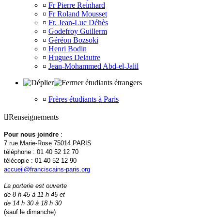
¤
Fr Pierre Reinhard
¤
Fr Roland Mousset
¤
Fr. Jean-Luc Déhès
¤
Godefroy Guillerm
¤
Géréon Bozsoki
¤
Henri Bodin
¤
Hugues Delautre
¤
Jean-Mohammed Abd-el-Jalil
étudiants étrangers
¤
Frères étudiants à Paris

Renseignements
Pour nous joindre
:
7 rue Marie-Rose 75014 PARIS
téléphone : 01 40 52 12 70
télécopie : 01 40 52 12 90
accueil@franciscains-paris.org
La porterie est ouverte
de 8 h 45 à 11 h 45 et
de 14 h 30 à 18 h 30
(sauf le dimanche)