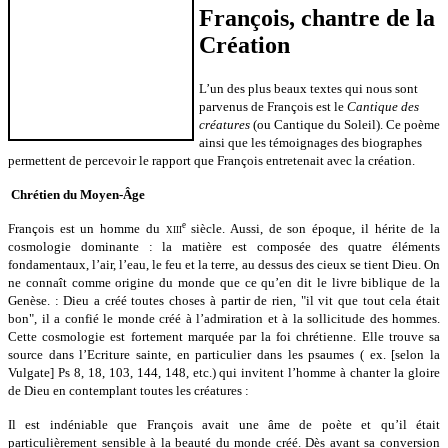
François, chantre de la
Création
L’un des plus beaux textes qui nous sont
parvenus de François est le
Cantique des
créatures
(ou Cantique du Soleil). Ce poème
ainsi que les témoignages des biographes
permettent de percevoir le rapport que François entretenait avec la création.
Chrétien du Moyen-Âge
e
François est un homme du
xiii
siècle
. Aussi, de son époque, il hérite de la
cosmologie dominante : la matière est composée des quatre éléments
fondamentaux, l’air, l’eau, le feu et la terre, au dessus des cieux se tient Dieu. On
ne connaît comme origine du monde que ce qu’en dit le livre biblique de la
Genèse. : Dieu a créé toutes choses à partir de rien, "il vit que tout cela était
bon", il a confié le monde créé à l’admiration et à la sollicitude des hommes.
Cette cosmologie est fortement marquée par la foi chrétienne. Elle trouve sa
source dans l’Ecriture sainte, en particulier dans les psaumes ( ex. [selon la
Vulgate] Ps 8, 18, 103, 144, 148, etc.) qui invitent l’homme à chanter la gloire
de Dieu en contemplant toutes les créatures :
Il est indéniable que François avait une âme de poète et qu’il était
particulièrement sensible à la beauté du monde créé. Dès avant sa conversion