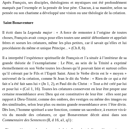
Après François, ses disciples, théologiens et mystiques ont été profondément
marqués par l’exemple et la pensée de leur père. Chacun, à sa manière, selon sa
pensée ou son charisme a développé une vision ou une théologie de la création.
Saint Bonaventure
Il écrit dans la
Legenda major
: « A force de remonter à l’origine de toutes
choses, François avait conçu pour elles toutes une amitié débordante et appelait
frères et soeurs les créatures, même les plus petites, car il savait qu’elles et lui
procédaient du même et unique Principe... » (Ch.8, 6).
Il a interprété l’expérience spirituelle de François et l’a située à l’intérieur de sa
grande théorie de l’exemplarisme : Le Père, au sein de la Trinité a exprimé
éternellement en son Verbe toutes les choses qu’il pouvait faire et surtout celles
qu’il créerait par le Fils et l’Esprit Saint. Ainsi le Verbe divin est le « moyen »
universel de la création, comme St Jean le dit du Verbe : « Rien de ce qui a été
fait n’a été fait sans lui » (Jn 1, 2), et Paul dit du Christ : « Tout a été créé par lui
et pour lui » (Col 1, 16). Toutes les créatures conservent en leur être propre une
certaine ressemblance avec Dieu qui est constitutive de leur être : elles sont par
rapport à Dieu-Trinité, comme des ombres, des vestiges ou même des images ou
des similitudes, selon leur plus ou moins grande ressemblance avec l’être divin.
Dès lors, l’homme spirituel a une fonction, comme un sacerdoce, à exercer vis-à-
vis du monde des créatures, ce que Bonaventure décrit ainsi dans son
Commentaire des Sentences
(II, d 16, a1, q1) :