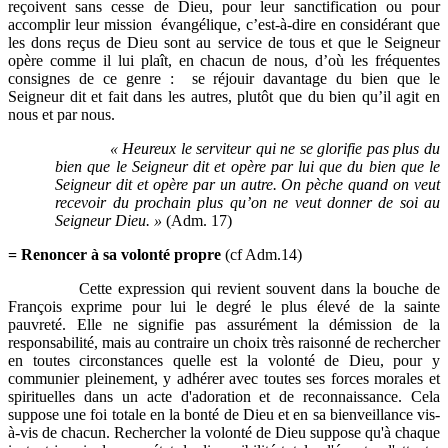
reçoivent sans cesse de Dieu, pour leur sanctification ou pour
accomplir leur mission évangélique, c’est-à-dire en considérant que
les dons reçus de Dieu sont au service de tous et que le Seigneur
opère comme il lui plaît, en chacun de nous, d’où les fréquentes
consignes de ce genre : se réjouir davantage du bien que le
Seigneur dit et fait dans les autres, plutôt que du bien qu’il agit en
nous et par nous.
« Heureux le serviteur qui ne se glorifie pas plus du
bien que le Seigneur dit et opère par lui que du bien que le
Seigneur dit et opère par un autre. On pèche quand on veut
recevoir du prochain plus qu’on ne veut donner de soi au
Seigneur Dieu. »
(Adm. 17)
= Renoncer à sa volonté propre
(cf Adm.14)
Cette expression qui revient souvent dans la bouche de
François exprime pour lui le degré le plus élevé de la sainte
pauvreté. Elle ne signifie pas assurément la démission de la
responsabilité, mais au contraire un choix très raisonné de rechercher
en toutes circonstances quelle est la volonté de Dieu, pour y
communier pleinement, y adhérer avec toutes ses forces morales et
spirituelles dans un acte d'adoration et de reconnaissance. Cela
suppose une foi totale en la bonté de Dieu et en sa bienveillance vis-
à-vis de chacun. Rechercher la volonté de Dieu suppose qu'à chaque