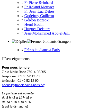
¤
Fr Pierre Reinhard
¤
Fr Roland Mousset
¤
Fr. Jean-Luc Déhès
¤
Godefroy Guillerm
¤
Géréon Bozsoki
¤
Henri Bodin
¤
Hugues Delautre
¤
Jean-Mohammed Abd-el-Jalil
étudiants étrangers
¤
Frères étudiants à Paris

Renseignements
Pour nous joindre
:
7 rue Marie-Rose 75014 PARIS
téléphone : 01 40 52 12 70
télécopie : 01 40 52 12 90
accueil@franciscains-paris.org
La porterie est ouverte
de 8 h 45 à 11 h 45 et
de 14 h 30 à 18 h 30
(sauf le dimanche)