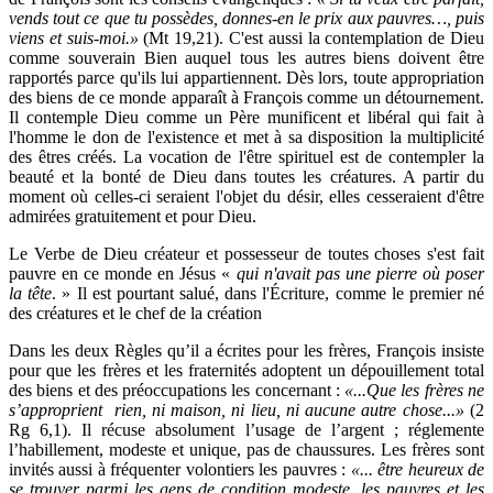
vends tout ce que tu possèdes, donnes-en le prix aux pauvres…, puis
viens et suis-moi.»
(Mt 19,21). C'est aussi la contemplation de Dieu
comme souverain Bien auquel tous les autres biens doivent être
rapportés parce qu'ils lui appartiennent. Dès lors, toute appropriation
des biens de ce monde apparaît à François comme un détournement.
Il contemple Dieu comme un Père munificent et libéral qui fait à
l'homme le don de l'existence et met à sa disposition la multiplicité
des êtres créés. La vocation de l'être spirituel est de contempler la
beauté et la bonté de Dieu dans toutes les créatures. A partir du
moment où celles-ci seraient l'objet du désir, elles cesseraient d'être
admirées gratuitement et pour Dieu.
Le Verbe de Dieu créateur et possesseur de toutes choses s'est fait
pauvre en ce monde en Jésus «
qui n'avait pas une pierre où poser
la tête
. » Il est pourtant salué, dans l'Écriture, comme le premier né
des créatures et le chef de la création
Dans les deux Règles qu’il a écrites pour les frères, François insiste
pour que les frères et les fraternités adoptent un dépouillement total
des biens et des préoccupations les concernant :
«...Que les frères ne
s’approprient rien, ni maison, ni lieu, ni aucune autre chose...»
(2
Rg 6,1). Il récuse absolument l’usage de l’argent ; réglemente
l’habillement, modeste et unique, pas de chaussures. Les frères sont
invités aussi à fréquenter volontiers les pauvres :
«... être heureux de
se trouver parmi les gens de condition modeste, les pauvres et les