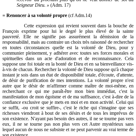
Seigneur Dieu. »
(Adm. 17)
= Renoncer à sa volonté propre
(cf Adm.14)
Cette expression qui revient souvent dans la bouche de
François exprime pour lui le degré le plus élevé de la sainte
pauvreté. Elle ne signifie pas assurément la démission de la
responsabilité, mais au contraire un choix très raisonné de rechercher
en toutes circonstances quelle est la volonté de Dieu, pour y
communier pleinement, y adhérer avec toutes ses forces morales et
spirituelles dans un acte d'adoration et de reconnaissance. Cela
suppose une foi totale en la bonté de Dieu et en sa bienveillance vis-
à-vis de chacun. Rechercher la volonté de Dieu suppose qu'à chaque
instant je sois dans un état de disponibilité totale, d'écoute, d'attente,
de désir de purification de mes intentions. La volonté propre n'est
autre que le désir de m'affirmer comme maître de moi-même, en
recherchant ce qui me paraît-être mon bien immédiat, c'est la
manifestation de mon égoïsme et de ma suffisance, c'est à-dire de la
confiance exclusive que je mets en moi et en mon activité. Celui qui
se suffit, -ou croit se suffire-, c'est le riche qui s'imagine que ses
richesses viendront à bout de ses désirs et de tous les imprévus de
son existence. N'ayant pas besoin des autres, il ne se tourne pas vers
eux, il ne se tourne pas non plus vers cet Autre mystérieux sans
lequel aucun de nous ne subsiste et ne peut parvenir au vrai terme de
son existence.