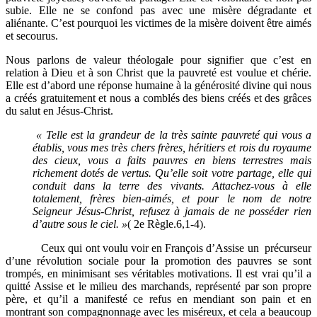
subie. Elle ne se confond pas avec une misère dégradante et
aliénante. C’est pourquoi les victimes de la misère doivent être aimés
et secourus.
Nous parlons de valeur théologale pour signifier que c’est en
relation à Dieu et à son Christ que la pauvreté est voulue et chérie.
Elle est d’abord une réponse humaine à la générosité divine qui nous
a créés gratuitement et nous a comblés des biens créés et des grâces
du salut en Jésus-Christ.
« Telle est la grandeur de la très sainte pauvreté qui vous a
établis, vous mes très chers frères, héritiers et rois du royaume
des cieux, vous a faits pauvres en biens terrestres mais
richement dotés de vertus. Qu’elle soit votre partage, elle qui
conduit dans la terre des vivants. Attachez-vous à elle
totalement, frères bien-aimés, et pour le nom de notre
Seigneur Jésus-Christ, refusez à jamais de ne posséder rien
d’autre sous le ciel. »
( 2e Règle.6,1-4).
Ceux qui ont voulu voir en François d’Assise un précurseur
d’une révolution sociale pour la promotion des pauvres se sont
trompés, en minimisant ses véritables motivations. Il est vrai qu’il a
quitté Assise et le milieu des marchands, représenté par son propre
père, et qu’il a manifesté ce refus en mendiant son pain et en
montrant son compagnonnage avec les miséreux, et cela a beaucoup