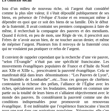
Le contexte social
Issu d’un milieu de nouveau riche, où l’argent était considéré
comme la plus sûre valeur, il s’était dépouillé publiquement de ses
biens, en présence de l’évêque d’Assise et en renonçant même à
dépendre en quoi que ce soit des biens de sa famille. Dès le début
de la fraternité, Il avait contraint ses premiers compagnons à faire de
même, il recherchait la compagnie des pauvres et des mendiants.
Quand il écrivit, en peu de mots, une Règle de vie, il prescrivit aux
Frères de n’avoir aucun bien, de ne toucher aucun denier, et même
de mépriser l’argent. Plusieurs fois il renvoya de la fraternité ceux
qui ne voulaient pas pratiquer ce refus de l’argent.
Il convient de rappeler cependant que la recherche d’une vie pauvre,
“selon l’Évangile” n’était pas une spécificité franciscaine. Les
mouvements évangéliques populaires de France et d’Italie du Nord
aux XIIe et XIIIe s., prescrivaient la pauvreté évangélique. Cela se
manifestait déjà dans leurs dénominations : “Les Pauvres de Lyon”,
“les Humiliés de Lombardie”...etc...Tous ces groupes de chrétiens
contestaient la richesse des prélats, l’alliance de l’Église avec les
riches, spécialement avec les feudataires, mettaient en commun une
partie ou la totalité de leurs biens et s’alliaient objectivement avec le
monde des pauvres. Ils considéraient la pauvreté comme une des
conditions indispensables pour promouvoir un renouveau
évangélique. Il est indéniable que l’expérience franciscaine s’inscrit
pour une part dans ces aspirations populaires. Néanmoins, elle s’en