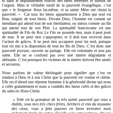
et dans le dépouillement effectif des biens terrestres et surtout de
l’argent. Mais le véritable motif de la pauvreté évangélique, c’est
que « le Seigneur Jésus lui-même, et sa sainte Mère ont choisi la
pauvreté. » Car tous les biens appartiennent à Dieu qui seul est
Bon, origine de tous biens. Devant Dieu, l’homme est comme un
mendiant qui attend tout de son bienfaiteur, ou mieux comme un fils
qui attend tout de son Père. La spiritualité franciscaine est une
spiritualité de Fils de Roi. Le Fils ne possède rien, mais il peut jouir
de tout. Il ne peut rien s’approprier, et il doit tout recevoir dans
l’action de grâces. Il ne peut rien accaparer pour lui seul, puisque
tout est mis à la disposition de tous les fils de Dieu. C’est donc une
pauvreté joyeuse, ouverte au partage. Elle est volontaire et non pas
subie. Elle ne se confond pas avec une misère dégradante et
aliénante. C’est pourquoi les victimes de la misère doivent être aimés
et secourus.
Nous parlons de valeur théologale pour signifier que c’est en
relation à Dieu et à son Christ que la pauvreté est voulue et chérie.
Elle est d’abord une réponse humaine à la générosité divine qui nous
a créés gratuitement et nous a comblés des biens créés et des grâces
du salut en Jésus-Christ.
« Telle est la grandeur de la très sainte pauvreté qui vous a
établis, vous mes très chers frères, héritiers et rois du royaume
des cieux, vous a faits pauvres en biens terrestres mais