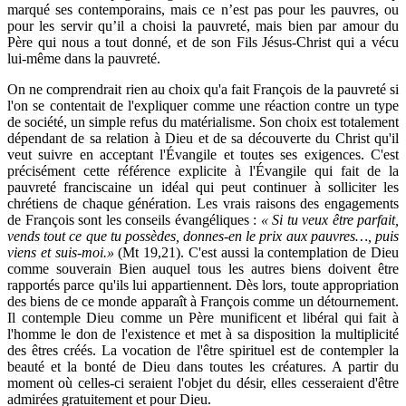
marqué ses contemporains, mais ce n’est pas pour les pauvres, ou
pour les servir qu’il a choisi la pauvreté, mais bien par amour du
Père qui nous a tout donné, et de son Fils Jésus-Christ qui a vécu
lui-même dans la pauvreté.
On ne comprendrait rien au choix qu'a fait François de la pauvreté si
l'on se contentait de l'expliquer comme une réaction contre un type
de société, un simple refus du matérialisme. Son choix est totalement
dépendant de sa relation à Dieu et de sa découverte du Christ qu'il
veut suivre en acceptant l'Évangile et toutes ses exigences. C'est
précisément cette référence explicite à l'Évangile qui fait de la
pauvreté franciscaine un idéal qui peut continuer à solliciter les
chrétiens de chaque génération. Les vrais raisons des engagements
de François sont les conseils évangéliques :
« Si tu veux être parfait,
vends tout ce que tu possèdes, donnes-en le prix aux pauvres…, puis
viens et suis-moi.»
(Mt 19,21). C'est aussi la contemplation de Dieu
comme souverain Bien auquel tous les autres biens doivent être
rapportés parce qu'ils lui appartiennent. Dès lors, toute appropriation
des biens de ce monde apparaît à François comme un détournement.
Il contemple Dieu comme un Père munificent et libéral qui fait à
l'homme le don de l'existence et met à sa disposition la multiplicité
des êtres créés. La vocation de l'être spirituel est de contempler la
beauté et la bonté de Dieu dans toutes les créatures. A partir du
moment où celles-ci seraient l'objet du désir, elles cesseraient d'être
admirées gratuitement et pour Dieu.