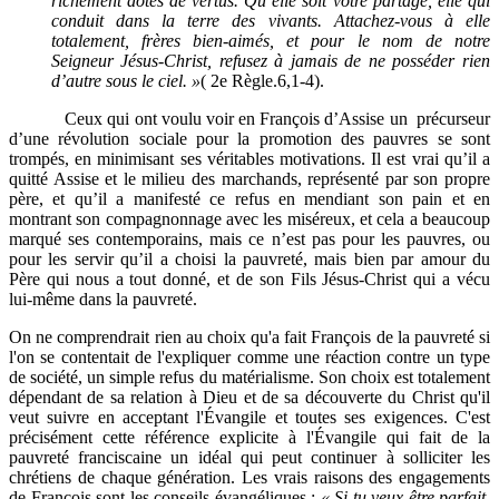
richement dotés de vertus. Qu’elle soit votre partage, elle qui
conduit dans la terre des vivants. Attachez-vous à elle
totalement, frères bien-aimés, et pour le nom de notre
Seigneur Jésus-Christ, refusez à jamais de ne posséder rien
d’autre sous le ciel. »
( 2e Règle.6,1-4).
Ceux qui ont voulu voir en François d’Assise un précurseur
d’une révolution sociale pour la promotion des pauvres se sont
trompés, en minimisant ses véritables motivations. Il est vrai qu’il a
quitté Assise et le milieu des marchands, représenté par son propre
père, et qu’il a manifesté ce refus en mendiant son pain et en
montrant son compagnonnage avec les miséreux, et cela a beaucoup
marqué ses contemporains, mais ce n’est pas pour les pauvres, ou
pour les servir qu’il a choisi la pauvreté, mais bien par amour du
Père qui nous a tout donné, et de son Fils Jésus-Christ qui a vécu
lui-même dans la pauvreté.
On ne comprendrait rien au choix qu'a fait François de la pauvreté si
l'on se contentait de l'expliquer comme une réaction contre un type
de société, un simple refus du matérialisme. Son choix est totalement
dépendant de sa relation à Dieu et de sa découverte du Christ qu'il
veut suivre en acceptant l'Évangile et toutes ses exigences. C'est
précisément cette référence explicite à l'Évangile qui fait de la
pauvreté franciscaine un idéal qui peut continuer à solliciter les
chrétiens de chaque génération. Les vrais raisons des engagements
de François sont les conseils évangéliques :
« Si tu veux être parfait,