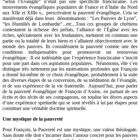
“selon l’Évangile” n’était pas une spécificité franciscaine. Les
mouvements évangéliques populaires de France et d’Italie du Nord
aux XIIe et XIIIe s., prescrivaient la pauvreté évangélique. Cela se
manifestait déjà dans leurs dénominations : “Les Pauvres de Lyon”,
“les Humiliés de Lombardie”...etc...Tous ces groupes de chrétiens
contestaient la richesse des prélats, l’alliance de l’Église avec les
riches, spécialement avec les feudataires, mettaient en commun une
partie ou la totalité de leurs biens et s’alliaient objectivement avec le
monde des pauvres. Ils considéraient la pauvreté comme une des
conditions indispensables pour promouvoir un renouveau
évangélique. Il est indéniable que l’expérience franciscaine s’inscrit
pour une part dans ces aspirations populaires. Néanmoins, elle s’en
distingue très nettement par les motivations profondes que François
a donné lui-même de ce choix évangélique, probablement à la suite
des diverses étapes de sa conversion, de sa méditation de l’évangile,
et de son expérience de la vie fraternelle. Aujourd’hui, pour parler
de la pauvreté évangélique de François d’Assise, en partant de ses
écrits et des récits de ses compagnons, on totalise les divers aspects
d’une expérience spirituelle qui se sont révélés à lui par étapes pour
constituer une véritable doctrine spirituelle.
Une mystique de la pauvreté
Pour François, la Pauvreté est une mystique, une valeur théologale.
Sans doute elle doit s’incarner dans l’amour concret pour les pauvres