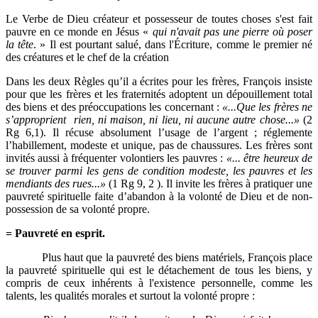
Le Verbe de Dieu créateur et possesseur de toutes choses s'est fait
pauvre en ce monde en Jésus «
qui n'avait pas une pierre où poser
la tête
. » Il est pourtant salué, dans l'Écriture, comme le premier né
des créatures et le chef de la création
Dans les deux Règles qu’il a écrites pour les frères, François insiste
pour que les frères et les fraternités adoptent un dépouillement total
des biens et des préoccupations les concernant :
«...Que les frères ne
s’approprient rien, ni maison, ni lieu, ni aucune autre chose...»
(2
Rg 6,1). Il récuse absolument l’usage de l’argent ; réglemente
l’habillement, modeste et unique, pas de chaussures. Les frères sont
invités aussi à fréquenter volontiers les pauvres :
«... être heureux de
se trouver parmi les gens de condition modeste, les pauvres et les
mendiants des rues...»
(1 Rg 9, 2 ). Il invite les frères à pratiquer une
pauvreté spirituelle faite d’abandon à la volonté de Dieu et de non-
possession de sa volonté propre.
= Pauvreté en esprit.
Plus haut que la pauvreté des biens matériels, François place
la pauvreté spirituelle qui est le détachement de tous les biens, y
compris de ceux inhérents à l'existence personnelle, comme les
talents, les qualités morales et surtout la volonté propre :