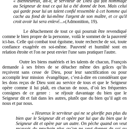
« Bienheureux, dit-il, le serviteur de Dieu qui fait hommage
au Seigneur de tout ce qui lui a été donné de bon. Mais celui
qui garde pour lui un talent confié ressemble à cet homme qui
cache au fond de lui-même l'argent de son maître, et ce qu'il
croit avoir lui sera enlevé...»
(Admonition, 19).
Le détachement de tout ce qui pourrait être revendiqué
comme le bien propre de la personne, voilà le sommet de la pauvreté
ici-bas. Celle qui combat tout égoïsme, toute recherche de soi, toute
confiance exagérée en soi-même. Pauvreté et humilité sont en
relation étroite et l'on ne peut envier l'une sans pratiquer l'autre.
Outre les biens matériels et les talents de chacun, François
demande à ses frères de se détacher même des grâces qu’ils
reçoivent sans cesse de Dieu, pour leur sanctification ou pour
accomplir leur mission évangélique, c’est-à-dire en considérant que
les dons reçus de Dieu sont au service de tous et que le Seigneur
opère comme il lui plaît, en chacun de nous, d’où les fréquentes
consignes de ce genre : se réjouir davantage du bien que le
Seigneur dit et fait dans les autres, plutôt que du bien qu’il agit en
nous et par nous.
« Heureux le serviteur qui ne se glorifie pas plus du
bien que le Seigneur dit et opère par lui que du bien que le
Seigneur dit et opère par un autre. On pèche quand on veut
recevoir du prochain plus qu’on ne veut donner de soi au