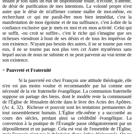
instant je sois dans un état de disponibilité totale, d'écoute, d'attente,
de désir de purification de mes intentions. La volonté propre n'est
autre que le désir de m'affirmer comme maître de moi-même, en
recherchant ce qui me paraît-être mon bien immédiat, c'est la
manifestation de mon égoïsme et de ma suffisance, c'est à-dire de la
confiance exclusive que je mets en moi et en mon activité. Celui qui
se suffit, -ou croit se suffire-, c'est le riche qui s'imagine que ses
richesses viendront à bout de ses désirs et de tous les imprévus de
son existence. N'ayant pas besoin des autres, il ne se tourne pas vers
eux, il ne se tourne pas non plus vers cet Autre mystérieux sans
lequel aucun de nous ne subsiste et ne peut parvenir au vrai terme de
son existence.
=
Pauvreté et Fraternité
Si la pauvreté est chez François une attitude théologale, elle
n'en est pas moins voulue et recommandée par lui comme une
nécessité de la vie fraternelle évangélique. La communion fraternelle
suppose un partage des biens, dont le modèle reste la communauté
de l'Église de Jérusalem décrite dans le livre des Actes des Apôtres.
(Ac 4, 32). Richesse et pouvoir sont les tentations permanentes de
tout rassemblement humain. L'Église elle-même y a succombé au
cours des siècles, perdant ainsi sa crédibilité évangélique. La
conversion à la pratique de l'Évangile passe obligatoirement par un
dépouillement et un partage. Cela est vrai de l'ensemble de l'Église,