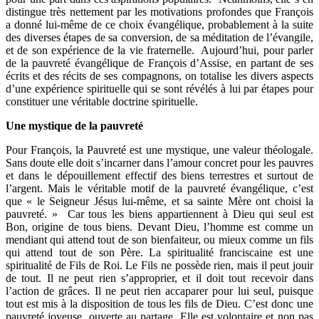
distingue très nettement par les motivations profondes que François
a donné lui-même de ce choix évangélique, probablement à la suite
des diverses étapes de sa conversion, de sa méditation de l’évangile,
et de son expérience de la vie fraternelle. Aujourd’hui, pour parler
de la pauvreté évangélique de François d’Assise, en partant de ses
écrits et des récits de ses compagnons, on totalise les divers aspects
d’une expérience spirituelle qui se sont révélés à lui par étapes pour
constituer une véritable doctrine spirituelle.
Une mystique de la pauvreté
Pour François, la Pauvreté est une mystique, une valeur théologale.
Sans doute elle doit s’incarner dans l’amour concret pour les pauvres
et dans le dépouillement effectif des biens terrestres et surtout de
l’argent. Mais le véritable motif de la pauvreté évangélique, c’est
que « le Seigneur Jésus lui-même, et sa sainte Mère ont choisi la
pauvreté. » Car tous les biens appartiennent à Dieu qui seul est
Bon, origine de tous biens. Devant Dieu, l’homme est comme un
mendiant qui attend tout de son bienfaiteur, ou mieux comme un fils
qui attend tout de son Père. La spiritualité franciscaine est une
spiritualité de Fils de Roi. Le Fils ne possède rien, mais il peut jouir
de tout. Il ne peut rien s’approprier, et il doit tout recevoir dans
l’action de grâces. Il ne peut rien accaparer pour lui seul, puisque
tout est mis à la disposition de tous les fils de Dieu. C’est donc une
pauvreté joyeuse, ouverte au partage. Elle est volontaire et non pas