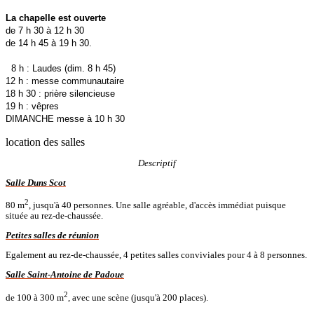
La chapelle est ouverte
de 7 h 30 à 12 h 30
de 14 h 45 à 19 h 30.
8 h : Laudes (dim. 8 h 45)
12 h : messe communautaire
18 h 30 : prière silencieuse
19 h : vêpres
DIMANCHE messe à 10 h 30
location des salles
Descriptif
Salle Duns Scot
2
80 m
, jusqu'à 40 personnes. Une salle agréable, d'accès immédiat puisque
située au rez-de-chaussée.
Petites salles de réunion
Egalement au rez-de-chaussée, 4 petites salles conviviales pour 4 à 8 personnes.
Salle Saint-Antoine de Padoue
2
de 100 à 300 m
, avec une scène (jusqu'à 200 places).