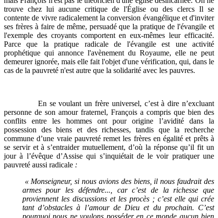
mais François n'est pas le théoricien d'une église désincarnée. On ne
trouve chez lui aucune critique de l'Église ou des clercs Il se
contente de vivre radicalement la conversion évangélique et d'inviter
ses frères à faire de même, persuadé que la pratique de l'évangile et
l'exemple des croyants comportent en eux-mêmes leur efficacité.
Parce que la pratique radicale de l'évangile est une activité
prophétique qui annonce l'avènement du Royaume, elle ne peut
demeurer ignorée, mais elle fait l'objet d'une vérification, qui, dans le
cas de la pauvreté n'est autre que la solidarité avec les pauvres.
En se voulant un frère universel, c’est à dire n’excluant
personne de son amour fraternel, François a compris que bien des
conflits entre les hommes ont pour origine l’avidité dans la
possession des biens et des richesses, tandis que la recherche
commune d’une vraie pauvreté remet les frères en égalité et prêts à
se servir et à s’entraider mutuellement, d’où la réponse qu’il fit un
jour à l’évêque d’Assise qui s’inquiétait de le voir pratiquer une
pauvreté aussi radicale
:
« Monseigneur, si nous avions des biens, il nous faudrait des
armes pour les défendre
..., car c’est de la richesse que
proviennent les discussions et les procès ; c’est elle qui crée
tant d’obstacles à l’amour de Dieu et du prochain. C’est
pourquoi nous ne voulons posséder en ce monde aucun bien