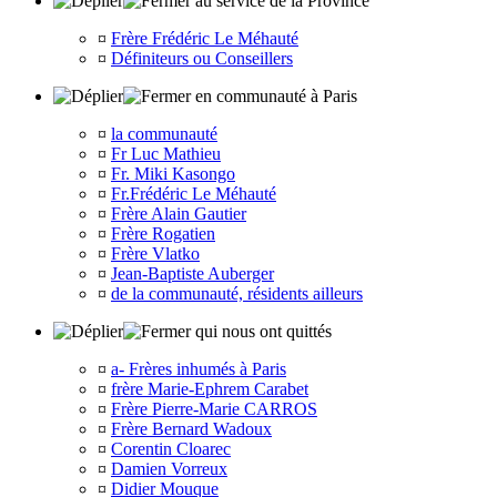
au service de la Province
¤
Frère Frédéric Le Méhauté
¤
Définiteurs ou Conseillers
en communauté à Paris
¤
la communauté
¤
Fr Luc Mathieu
¤
Fr. Miki Kasongo
¤
Fr.Frédéric Le Méhauté
¤
Frère Alain Gautier
¤
Frère Rogatien
¤
Frère Vlatko
¤
Jean-Baptiste Auberger
¤
de la communauté, résidents ailleurs
qui nous ont quittés
¤
a- Frères inhumés à Paris
¤
frère Marie-Ephrem Carabet
¤
Frère Pierre-Marie CARROS
¤
Frère Bernard Wadoux
¤
Corentin Cloarec
¤
Damien Vorreux
¤
Didier Mouque