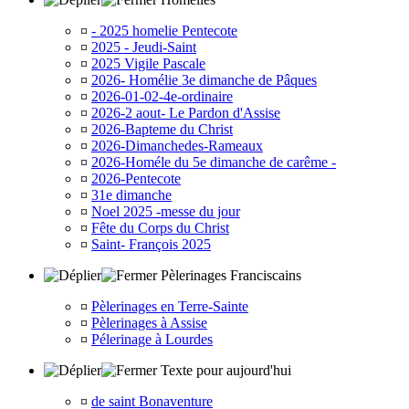
¤
- 2025 homelie Pentecote
¤
2025 - Jeudi-Saint
¤
2025 Vigile Pascale
¤
2026- Homélie 3e dimanche de Pâques
¤
2026-01-02-4e-ordinaire
¤
2026-2 aout- Le Pardon d'Assise
¤
2026-Bapteme du Christ
¤
2026-Dimanchedes-Rameaux
¤
2026-Homéle du 5e dimanche de carême -
¤
2026-Pentecote
¤
31e dimanche
¤
Noel 2025 -messe du jour
¤
Fête du Corps du Christ
¤
Saint- François 2025
Pèlerinages Franciscains
¤
Pèlerinages en Terre-Sainte
¤
Pèlerinages à Assise
¤
Pélerinage à Lourdes
Texte pour aujourd'hui
¤
de saint Bonaventure