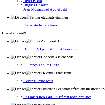
¤
Henri Bodin
¤
Hugues Delautre
¤
Jean-Mohammed Abd-el-Jalil
étudiants étrangers
¤
Frères étudiants à Paris
Hier et aujourd'hui
Au regard de...
¤
Benoît XVI parle de Saint François
Concerts à la chapelle
¤
St François et Ste Claire
Devenir Franciscain
¤
Devenir Franciscain
Histoire : Les saints frères qui illustrèrent 
¤
Les saints frères qui illustrèrent notre province
Homélies