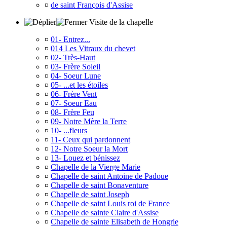
¤
de saint François d'Assise
Visite de la chapelle
¤
01- Entrez...
¤
014 Les Vitraux du chevet
¤
02- Très-Haut
¤
03- Frère Soleil
¤
04- Soeur Lune
¤
05- ...et les étoiles
¤
06- Frère Vent
¤
07- Soeur Eau
¤
08- Frère Feu
¤
09- Notre Mère la Terre
¤
10- ...fleurs
¤
11- Ceux qui pardonnent
¤
12- Notre Soeur la Mort
¤
13- Louez et bénissez
¤
Chapelle de la Vierge Marie
¤
Chapelle de saint Antoine de Padoue
¤
Chapelle de saint Bonaventure
¤
Chapelle de saint Joseph
¤
Chapelle de saint Louis roi de France
¤
Chapelle de sainte Claire d'Assise
¤
Chapelle de sainte Elisabeth de Hongrie