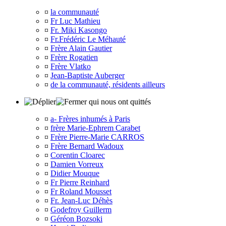
¤
la communauté
¤
Fr Luc Mathieu
¤
Fr. Miki Kasongo
¤
Fr.Frédéric Le Méhauté
¤
Frère Alain Gautier
¤
Frère Rogatien
¤
Frère Vlatko
¤
Jean-Baptiste Auberger
¤
de la communauté, résidents ailleurs
qui nous ont quittés
¤
a- Frères inhumés à Paris
¤
frère Marie-Ephrem Carabet
¤
Frère Pierre-Marie CARROS
¤
Frère Bernard Wadoux
¤
Corentin Cloarec
¤
Damien Vorreux
¤
Didier Mouque
¤
Fr Pierre Reinhard
¤
Fr Roland Mousset
¤
Fr. Jean-Luc Déhès
¤
Godefroy Guillerm
¤
Géréon Bozsoki