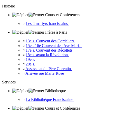
Histoire
Cours et Conférences
¤
Les 4 martyrs franciscains
Frères à Paris
¤
13e s. Couvent des Cordeliers
¤
15e - 16e Couvent de l'Ave Maria
¤
17e s. Couvent des Récollets
¤
18e s. avant la Révolution
¤
19e s.
¤
20e s.
¤
Assassinat du Père Corentin
¤
Arrivée rue Marie-Rose
Services
Bibliotheque
¤
La Bibliothèque Franciscaine
Cours et Conférences