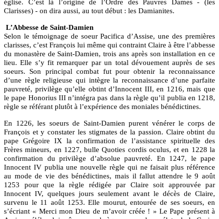
église. C’est là l’origine de l’Ordre des
Pauvres Dames
- (les
Clarisses
) - on dira aussi, au tout début : les
Damianites
.
L’Abbesse de Saint-Damien
Selon le témoignage de soeur Pacifica d’Assise, une des premières
clarisses, c’est François lui même qui contraint Claire à être l’abbesse
du monastère de Saint-Damien, trois ans après son installation en ce
lieu. Elle s’y fit remarquer par un total dévouement auprès de ses
soeurs. Son principal combat fut pour obtenir la reconnaissance
d’une règle religieuse qui intègre la reconnaissance d’une parfaite
pauvreté, privilège qu’elle obtint d’
Innocent III
, en
1216
, mais que
le pape
Honorius III
n’intégra pas dans la règle qu’il publia en
1218
,
règle se référant plutôt à l’expérience des moniales bénédictines.
En
1226
, les soeurs de Saint-Damien purent vénérer le corps de
François et y constater les
stigmates
de la passion. Claire obtint du
pape
Grégoire IX
la confirmation de l’assistance spirituelle des
Frères mineurs, en
1227
, bulle
Quoties cordis oculus
, et en
1228
la
confirmation du privilège d’absolue pauvreté. En
1247
, le pape
Innocent IV
publia une nouvelle règle qui ne faisait plus référence
au mode de vie des bénédictines, mais il fallut attendre le
9 août
1253
pour que la règle rédigée par Claire soit approuvée par
Innocent IV
, quelques jours seulement avant le décès de Claire,
survenu le
11 août 1253
. Elle mourut, entourée de ses soeurs, en
s’écriant « Merci mon Dieu de m’avoir créée ! » Le Pape présent à