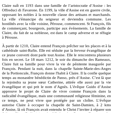
Claire naît en
1193
dans une famille de l’aristocratie d’
Assise
: les
Offreduci di Favarone. En 1199, la ville d'Assise est en guerre civile,
opposant les nobles à la nouvelle classe des artisans et marchands.
La ville s'émancipe du seigneur et deviendra commune. Les
hostilités avec la ville voisine,
Pérouse
, commencent.
St François
, fils
de commerçant, bourgeois, participe aux événements. La famille de
Claire, du fait de sa noblesse, est dans le camp adverse et se réfugie
à Pérouse.
À partir de 1210, Claire entend François prêcher sur les places et à la
cathédrale saint-Rufin. Elle est séduite par la ferveur évangélique de
ce jeune converti dont parle tout Assise. Elle le rencontrera plusieurs
fois en secret. Le 18 mars 1212, le soir du dimanche des Rameaux,
Claire fuit sa famille pour vivre la vie de pénitente inaugurée par
François. Pendant la nuit, dans la chapelle
Sainte-Marie-des-Anges
de la
Portioncule
, François donne l'habit à Claire. Il la confie quelque
temps au monastère bénédictin de Panso, près d’Assise. C’est là que
la rejoindra sa jeune sœur Catherine, attirée elle aussi par la vie
évangélique et qui prit le nom d’
Agnès
. L’évêque
Guido d’Assise
approuve le projet de Claire de vivre comme François dans la
radicalité évangélique, mais une communauté religieuse féminine, en
ce temps, ne peut vivre que protégée par un cloître. L’évêque
autorise Claire à occuper la chapelle de
Saint-Damien
, à 2 kms
d’Assise, là où François avait entendu le Christ l’inviter à réparer son