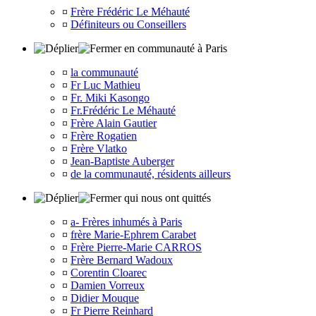
¤
Frère Frédéric Le Méhauté
¤
Définiteurs ou Conseillers
en communauté à Paris
¤
la communauté
¤
Fr Luc Mathieu
¤
Fr. Miki Kasongo
¤
Fr.Frédéric Le Méhauté
¤
Frère Alain Gautier
¤
Frère Rogatien
¤
Frère Vlatko
¤
Jean-Baptiste Auberger
¤
de la communauté, résidents ailleurs
qui nous ont quittés
¤
a- Frères inhumés à Paris
¤
frère Marie-Ephrem Carabet
¤
Frère Pierre-Marie CARROS
¤
Frère Bernard Wadoux
¤
Corentin Cloarec
¤
Damien Vorreux
¤
Didier Mouque
¤
Fr Pierre Reinhard