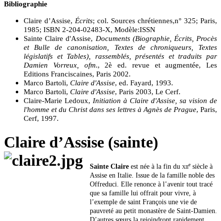
Bibliographie
Claire d’Assise,
Écrits
; col. Sources chrétiennes,n° 325; Paris,
1985
;
ISBN 2-204-02483-X
,
Modèle:ISSN
Sainte Claire d'Assise,
Documents (Biographie, Écrits, Procès
et Bulle de canonisation, Textes de chroniqueurs, Textes
législatifs et Tables), rassemblés, présentés et traduits par
Damien Vorreux, ofm
., 2è ed. revue et augmentée, Les
Editions Franciscaines, Paris
2002
.
Marco Bartoli,
Claire d'Assise
, ed. Fayard, 1993.
Marco Bartoli,
Claire d'Assise
, Paris 2003, Le Cerf.
Claire-Marie Ledoux,
Initiation à Claire d'Assise, sa vision de
l'homme et du Christ dans ses lettres à Agnès de Prague
, Paris,
Cerf, 1997.
Claire d’Assise (sainte)
e
Sainte Claire
est née à la fin du
xii
siècle
à
Assise
en
Italie
. Issue de la famille noble des
Offreduci
. Elle renonce à l’avenir tout tracé
que sa famille lui offrait pour vivre, à
l’exemple de
saint François
une vie de
pauvreté
au petit monastère de
Saint-Damien
.
D’autres
sœurs
la rejoindront rapidement.