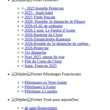
¤
- 2025 homelie Pentecote
¤
2025 - Jeudi-Saint
¤
2025 Vigile Pascale
¤
2026- Homélie 3e dimanche de Pâques
¤
2026-01-02-4e-ordinaire
¤
2026-2 aout- Le Pardon d'Assise
¤
2026-Bapteme du Christ
¤
2026-Dimanchedes-Rameaux
¤
2026-Homéle du 5e dimanche de carême -
¤
2026-Pentecote
¤
31e dimanche
¤
Noel 2025 -messe du jour
¤
Fête du Corps du Christ
¤
Saint- François 2025
Pèlerinages Franciscains
¤
Pèlerinages en Terre-Sainte
¤
Pèlerinages à Assise
¤
Pélerinage à Lourdes
Texte pour aujourd'hui
¤
de saint Bonaventure