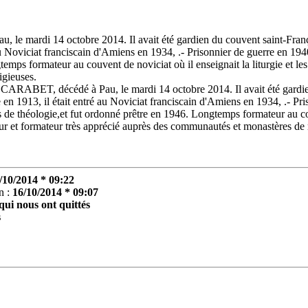
e mardi 14 octobre 2014. Il avait été gardien du couvent saint-Franço
u Noviciat franciscain d'Amiens en 1934, .- Prisonnier de guerre en 1940
emps formateur au couvent de noviciat où il enseignait la liturgie et les
igieuses.
ARABET, décédé à Pau, le mardi 14 octobre 2014. Il avait été gardien
n 1913, il était entré au Noviciat franciscain d'Amiens en 1934, .- Pris
 de théologie,et fut ordonné prêtre en 1946. Longtemps formateur au couve
ur et formateur très apprécié auprès des communautés et monastères de r
/10/2014 * 09:22
n :
16/10/2014 * 09:07
qui nous ont quittés
s