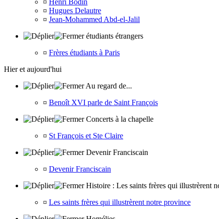
¤
Henri Bodin
¤
Hugues Delautre
¤
Jean-Mohammed Abd-el-Jalil
étudiants étrangers
¤
Frères étudiants à Paris
Hier et aujourd'hui
Au regard de...
¤
Benoît XVI parle de Saint François
Concerts à la chapelle
¤
St François et Ste Claire
Devenir Franciscain
¤
Devenir Franciscain
Histoire : Les saints frères qui illustrèrent 
¤
Les saints frères qui illustrèrent notre province
Homélies