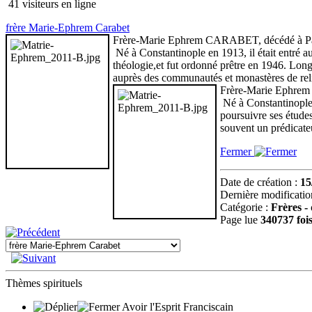
41 visiteurs en ligne
frère Marie-Ephrem Carabet
Frère-Marie Ephrem CARABET, décédé à Pau, l
Né à Constantinople en 1913, il était entré a
théologie,et fut ordonné prêtre en 1946. Longt
auprès des communautés et monastères de rel
Frère-Marie Ephrem C
Né à Constantinople e
poursuivre ses études
souvent un prédicate
Fermer
Date de création :
15
Dernière modificatio
Catégorie :
Frères - 
Page lue
340737 foi
Thèmes spirituels
Avoir l'Esprit Franciscain