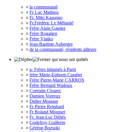
¤
la communauté
¤
Fr Luc Mathieu
¤
Fr. Miki Kasongo
¤
Fr.Frédéric Le Méhauté
¤
Frère Alain Gautier
¤
Frère Rogatien
¤
Frère Vlatko
¤
Jean-Baptiste Auberger
¤
de la communauté, résidents ailleurs
qui nous ont quittés
¤
a- Frères inhumés à Paris
¤
frère Marie-Ephrem Carabet
¤
Frère Pierre-Marie CARROS
¤
Frère Bernard Wadoux
¤
Corentin Cloarec
¤
Damien Vorreux
¤
Didier Mouque
¤
Fr Pierre Reinhard
¤
Fr Roland Mousset
¤
Fr. Jean-Luc Déhès
¤
Godefroy Guillerm
¤
Géréon Bozsoki