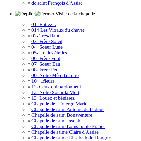
¤
de saint François d'Assise
Visite de la chapelle
¤
01- Entrez...
¤
014 Les Vitraux du chevet
¤
02- Très-Haut
¤
03- Frère Soleil
¤
04- Soeur Lune
¤
05- ...et les étoiles
¤
06- Frère Vent
¤
07- Soeur Eau
¤
08- Frère Feu
¤
09- Notre Mère la Terre
¤
10- ...fleurs
¤
11- Ceux qui pardonnent
¤
12- Notre Soeur la Mort
¤
13- Louez et bénissez
¤
Chapelle de la Vierge Marie
¤
Chapelle de saint Antoine de Padoue
¤
Chapelle de saint Bonaventure
¤
Chapelle de saint Joseph
¤
Chapelle de saint Louis roi de France
¤
Chapelle de sainte Claire d'Assise
¤
Chapelle de sainte Elisabeth de Hongrie