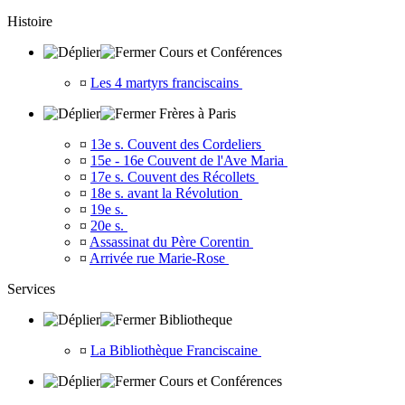
Histoire
Cours et Conférences
¤
Les 4 martyrs franciscains
Frères à Paris
¤
13e s. Couvent des Cordeliers
¤
15e - 16e Couvent de l'Ave Maria
¤
17e s. Couvent des Récollets
¤
18e s. avant la Révolution
¤
19e s.
¤
20e s.
¤
Assassinat du Père Corentin
¤
Arrivée rue Marie-Rose
Services
Bibliotheque
¤
La Bibliothèque Franciscaine
Cours et Conférences