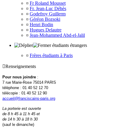
¤
Fr Roland Mousset
¤
Fr. Jean-Luc Déhès
¤
Godefroy Guillerm
¤
Géréon Bozsoki
¤
Henri Bodin
¤
Hugues Delautre
¤
Jean-Mohammed Abd-el-Jalil
étudiants étrangers
¤
Frères étudiants à Paris

Renseignements
Pour nous joindre
:
7 rue Marie-Rose 75014 PARIS
téléphone : 01 40 52 12 70
télécopie : 01 40 52 12 90
accueil@franciscains-paris.org
La porterie est ouverte
de 8 h 45 à 11 h 45 et
de 14 h 30 à 18 h 30
(sauf le dimanche)