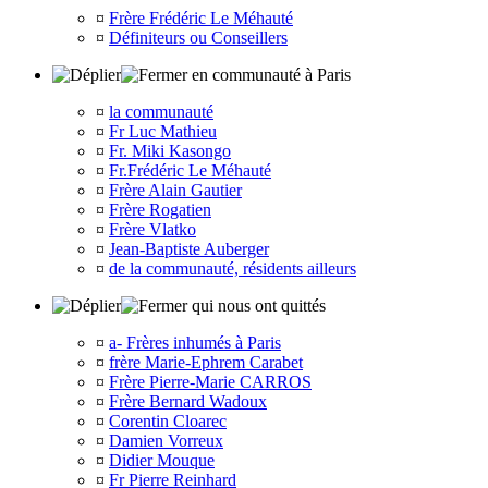
¤
Frère Frédéric Le Méhauté
¤
Définiteurs ou Conseillers
en communauté à Paris
¤
la communauté
¤
Fr Luc Mathieu
¤
Fr. Miki Kasongo
¤
Fr.Frédéric Le Méhauté
¤
Frère Alain Gautier
¤
Frère Rogatien
¤
Frère Vlatko
¤
Jean-Baptiste Auberger
¤
de la communauté, résidents ailleurs
qui nous ont quittés
¤
a- Frères inhumés à Paris
¤
frère Marie-Ephrem Carabet
¤
Frère Pierre-Marie CARROS
¤
Frère Bernard Wadoux
¤
Corentin Cloarec
¤
Damien Vorreux
¤
Didier Mouque
¤
Fr Pierre Reinhard