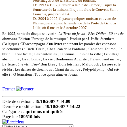
Pèlerinages et de la Pastorale du tourisme.
De 1993 à 1997, il réside à la rue de Crimée, jusqu'à la
fermeture de la maison. Il rejoint alors le Couvent Saint-
François, jusqu'en 2004.
De 2004 à 2005, il passe quelques mois au couvent de
Nantes, puis rejoint la résidence de la Porte de Gand, à
Lille, où il meurt le 8 octobre 2007.
En 1995, sortie du disque souvenir :
La Terre où je vis...
Père Didier - 30 ans de
chansons.
Edition "Prestige de la musique". Produit par J. Poffe, Stembert
(Belgique). CD accompagné d'un livret contenant les paroles des chansons
sélectionnées : Tireli-Tirela ; Chez Jean de la Fontaine ; Canichou-Touron ; Le
bluff ; La vie facile ; Les pantoufles ; La femme ; Loin de la ville ; Le village
abandonné ; La colombe ; La vie ; Bonhomme Auguste ; Frères quand même ;
La Terre où je vis ; Pauv' Bon Dieu ; Trois fois rien ; Malbrouck ; La rose et le
réséda ; Les danses de chez nous ; Chant du monde ; Polyp-hip-hip ; Qui est-
elle ? ; O Jérusalem ; Tout ce qu'on aime est beau.
Fermer
Date de création :
19/10/2007 * 14:00
Dernière modification :
19/10/2007 * 14:22
Catégorie :
- qui nous ont quittés
Page lue
189510 fois