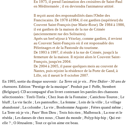
En 1975, il prend l'animation des croisières de Saint-Paul
en Méditerranée ; il en deviendra l'animateur attitré.
Il reçoit aussi des responsabilités dans l'Ordre des
Franciscains. De 1978 à1984, il est gardien (supérieur) du
Couvent Saint-François (rue Marie-Rose). De 1984 à 1986,
il est gardien de la maison de la rue de Crimée
(anciennement rue des Solitaires).
Après un bref séjour à Vézelay, comme gardien, il revient
au Couvent Saint-François où il est responsable des
Pèlerinages et de la Pastorale du tourisme.
De 1993 à 1997, il réside à la rue de Crimée, jusqu'à la
fermeture de la maison. Il rejoint alors le Couvent Saint-
François, jusqu'en 2004.
De 2004 à 2005, il passe quelques mois au couvent de
Nantes, puis rejoint la résidence de la Porte de Gand, à
Lille, où il meurt le 8 octobre 2007.
En 1995, sortie du disque souvenir :
La Terre où je vis...
Père Didier - 30 ans de
chansons.
Edition "Prestige de la musique". Produit par J. Poffe, Stembert
(Belgique). CD accompagné d'un livret contenant les paroles des chansons
sélectionnées : Tireli-Tirela ; Chez Jean de la Fontaine ; Canichou-Touron ; Le
bluff ; La vie facile ; Les pantoufles ; La femme ; Loin de la ville ; Le village
abandonné ; La colombe ; La vie ; Bonhomme Auguste ; Frères quand même ;
La Terre où je vis ; Pauv' Bon Dieu ; Trois fois rien ; Malbrouck ; La rose et le
réséda ; Les danses de chez nous ; Chant du monde ; Polyp-hip-hip ; Qui est-
elle ? ; O Jérusalem ; Tout ce qu'on aime est beau.