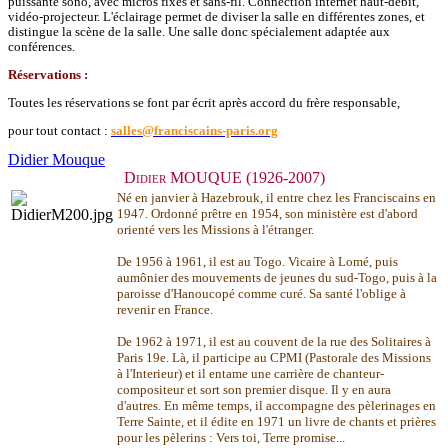
puissante sono, avec micros fixes et sans-fil. Connection internet haut-débit,
vidéo-projecteur. L'éclairage permet de diviser la salle en différentes zones, et
distingue la scène de la salle. Une salle donc spécialement adaptée aux
conférences.
Réservations :
Toutes les réservations se font par écrit après accord du frère responsable,
pour tout contact :
salles@franciscains-paris.org
Didier Mouque
Didier MOUQUE (1926-2007)
Né en janvier à Hazebrouk, il entre chez les Franciscains en
1947. Ordonné prêtre en 1954, son ministère est d'abord
orienté vers les Missions à l'étranger.
De 1956 à 1961, il est au Togo. Vicaire à Lomé, puis
aumônier des mouvements de jeunes du sud-Togo, puis à la
paroisse d'Hanoucopé comme curé. Sa santé l'oblige à
revenir en France.
De 1962 à 1971, il est au couvent de la rue des Solitaires à
Paris 19e. Là, il participe au CPMI (Pastorale des Missions
à l'Interieur) et il entame une carrière de chanteur-
compositeur et sort son premier disque. Il y en aura
d'autres. En même temps, il accompagne des pèlerinages en
Terre Sainte, et il édite en 1971 un livre de chants et prières
pour les pèlerins : Vers toi, Terre promise...