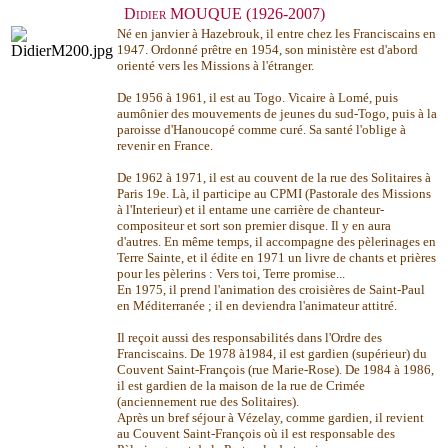
Didier MOUQUE (1926-2007)
Né en janvier à Hazebrouk, il entre chez les Franciscains en
1947. Ordonné prêtre en 1954, son ministère est d'abord
orienté vers les Missions à l'étranger.
De 1956 à 1961, il est au Togo. Vicaire à Lomé, puis
aumônier des mouvements de jeunes du sud-Togo, puis à la
paroisse d'Hanoucopé comme curé. Sa santé l'oblige à
revenir en France.
De 1962 à 1971, il est au couvent de la rue des Solitaires à
Paris 19e. Là, il participe au CPMI (Pastorale des Missions
à l'Interieur) et il entame une carrière de chanteur-
compositeur et sort son premier disque. Il y en aura
d'autres. En même temps, il accompagne des pèlerinages en
Terre Sainte, et il édite en 1971 un livre de chants et prières
pour les pèlerins : Vers toi, Terre promise...
En 1975, il prend l'animation des croisières de Saint-Paul
en Méditerranée ; il en deviendra l'animateur attitré.
Il reçoit aussi des responsabilités dans l'Ordre des
Franciscains. De 1978 à1984, il est gardien (supérieur) du
Couvent Saint-François (rue Marie-Rose). De 1984 à 1986,
il est gardien de la maison de la rue de Crimée
(anciennement rue des Solitaires).
Après un bref séjour à Vézelay, comme gardien, il revient
au Couvent Saint-François où il est responsable des